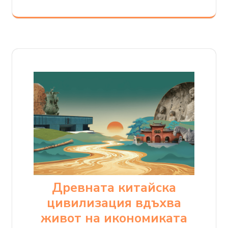
Древната китайска
цивилизация вдъхва
живот на икономиката