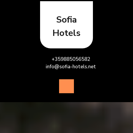
Skip
to
content
Sofia
Hotels
+359885056582
info@sofia-hotels.net
Open
Button