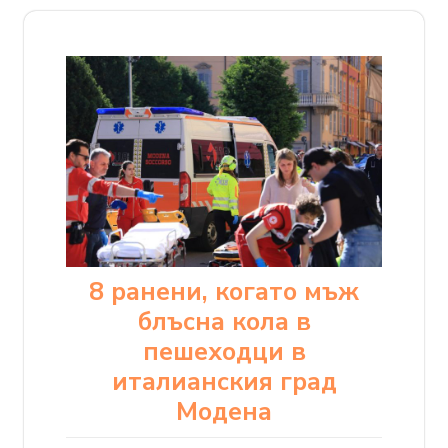
8 ранени, когато мъж
блъсна кола в
пешеходци в
италианския град
Модена