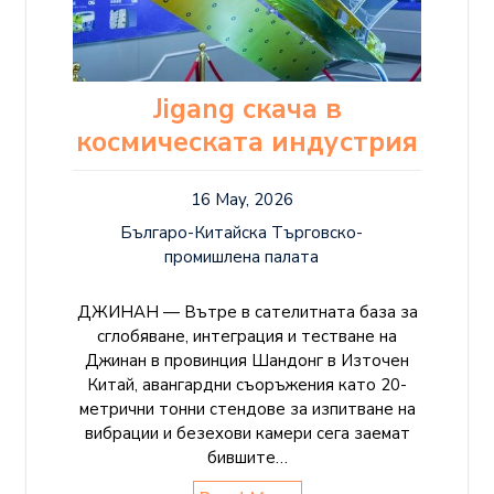
Jigang скача в
космическата индустрия
16 May, 2026
Българо-Китайска Търговско-
промишлена палaта
ДЖИНАН — Вътре в сателитната база за
сглобяване, интеграция и тестване на
Джинан в провинция Шандонг в Източен
Китай, авангардни съоръжения като 20-
метрични тонни стендове за изпитване на
вибрации и безехови камери сега заемат
бившите…