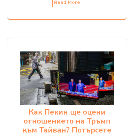
Read More
Как Пекин ще оцени
отношението на Тръмп
към Тайван? Потърсете