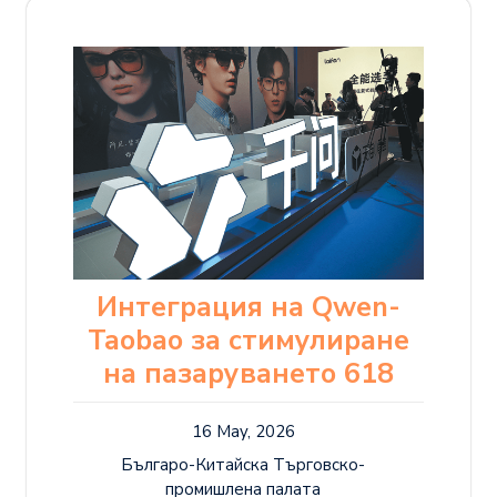
Интеграция на Qwen-
Taobao за стимулиране
на пазаруването 618
16 May, 2026
Българо-Китайска Търговско-
промишлена палaта