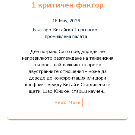
1 критичен фактор
16 May, 2026
Българо-Китайска Търговско-
промишлена палaта
Ден по-рано Си го предупреди, че
неправилното разглеждане на тайванския
въпрос – най-важният въпрос в
двустранните отношения – може да
доведе до конфронтация или дори
конфликт между Китай и Съединените
щати. Шао Юнцюн, старши научен…
Read More