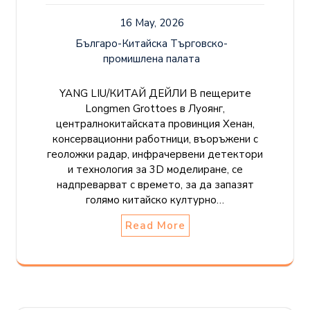
16 May, 2026
Българо-Китайска Търговско-
промишлена палaта
YANG LIU/КИТАЙ ДЕЙЛИ В пещерите
Longmen Grottoes в Луоянг,
централнокитайската провинция Хенан,
консервационни работници, въоръжени с
геоложки радар, инфрачервени детектори
и технология за 3D моделиране, се
надпреварват с времето, за да запазят
голямо китайско културно…
Read More