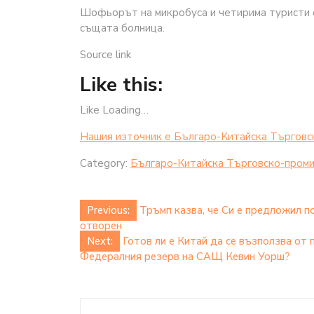
Шофьорът на микробуса и четирима туристи са
същата болница.
Source link
Like this:
Like Loading…
Нашия източник е Българо-Китайска Търговс
Category:
Българо-Китайска Търговско-проми
Post
Previous:
Тръмп казва, че Си е предложил п
отворен
navigation
Next:
Готов ли е Китай да се възползва от 
Федералния резерв на САЩ Кевин Уорш?