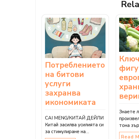
Rela
Ключ
Потреблението
фигу
на битови
евро
услуги
хран
захранва
вери
икономиката
Знаете л
CAI MENG/КИТАЙ ДЕЙЛИ
произве
Китай засилва усилията си
тона зъ
за стимулиране на…
Read 