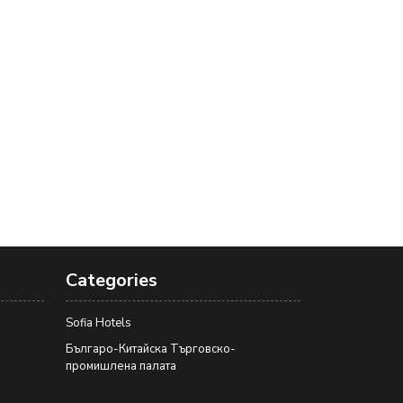
Categories
Sofia Hotels
Българо-Китайска Търговско-
промишлена палaта