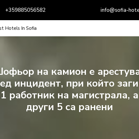
+359885056582
info@sofia-hote
t Hotels In Sofia
офьор на камион е арестув
ед инцидент, при който заг
1 работник на магистрала, а
други 5 са ​​ранени