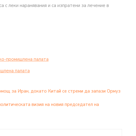
 с леки наранявания и са изпратени за лечение в
ко-промишлена палaта
шлена палaта
омощ за Иран, докато Китай се стреми да запази Ормуз
политическата визия на новия председател на