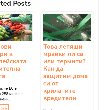
ted Posts
Това летящи
ови
мравки ли са
ри в
или термити?
пейската
Как да
ителна
защитим дома
га
си от
и, че ЕС е
крилатите
л 258 милиона
вредители
рнени…
More