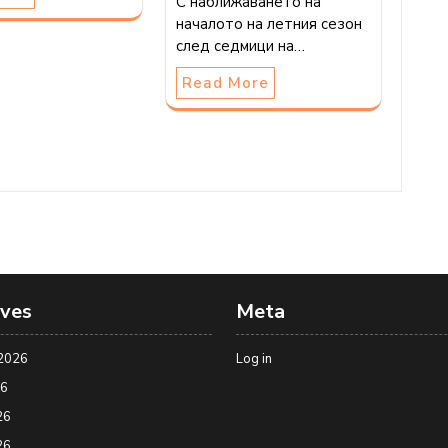
С наближаването на
началото на летния сезон
след седмици на…
Read More
ives
Meta
2026
Log in
26
26
26