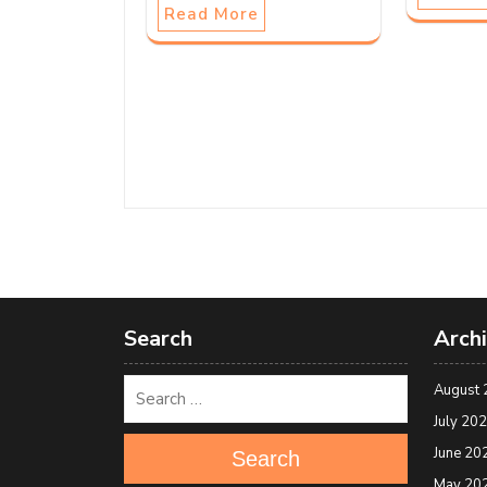
Read More
Search
Arch
August 
July 20
June 20
Search
May 20