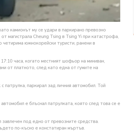
като камионът му се удари в паркирано превозно
от магистрала Cheung Tsing в Tsing Yi при катастрофа,
о четирима южнокорейски туристи, ранени в
 17:10 часа, когато местният шофьор на миниван,
ни от платното, след като една от гумите на
 с патрулка, паркирал зад личния автомобил. Той
автомобил е блъснал патрулката, която след това се е
л завлечен под едно от превозните средства.
където по-късно е констатиран мъртъв.