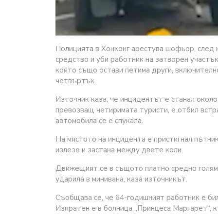
Полицията в Хонконг арестува шофьор, след 
средство и уби работник на затворен участък 
която също остави петима други, включителн
четвъртък.
Източник каза, че инцидентът е станал около
превозващ четиримата туристи, е отбил встра
автомобила се е спукала.
На мястото на инцидента е пристигнал пътник
излезе и застана между двете коли.
Движещият се в същото платно средно голям 
ударила в минивана, каза източникът.
Съобщава се, че 64-годишният работник е би
Изпратен е в болница „Принцеса Маргарет“, 