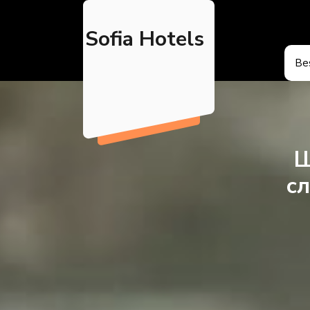
Skip
to
Sofia Hotels
content
Bes
Ш
сл