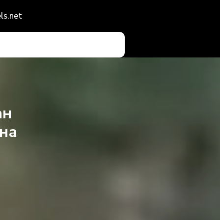
ls.net
ан
ина