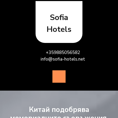
Skip
to
content
Sofia
Hotels
+359885056582
info@sofia-hotels.net
Open
Button
Китай подобрява