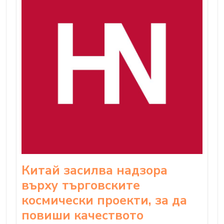
Китай засилва надзора
върху търговските
космически проекти, за да
повиши качеството