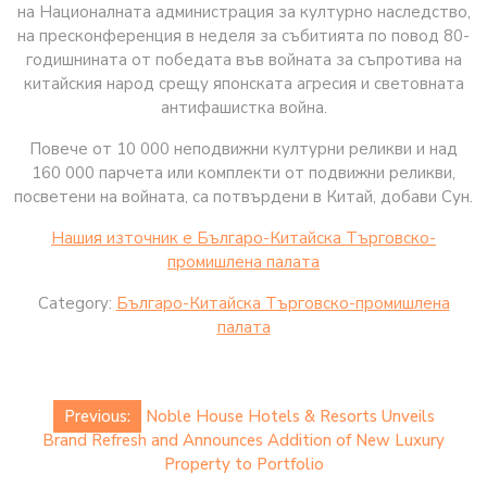
на Националната администрация за културно наследство,
на пресконференция в неделя за събитията по повод 80-
годишнината от победата във войната за съпротива на
китайския народ срещу японската агресия и световната
антифашистка война.
Повече от 10 000 неподвижни културни реликви и над
160 000 парчета или комплекти от подвижни реликви,
посветени на войната, са потвърдени в Китай, добави Сун.
Нашия източник е Българо-Китайска Търговско-
промишлена палaта
Category:
Българо-Китайска Търговско-промишлена
палaта
Post
Previous:
Noble House Hotels & Resorts Unveils
navigation
Brand Refresh and Announces Addition of New Luxury
Property to Portfolio