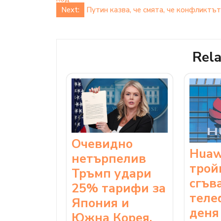
navigation
Next:
Путин казва, че смята, че конфликтът
Rela
Очевидно
Huaw
нетърпелив
трой
Тръмп удари
сгъв
25% тарифи за
теле
Япония и
деня
Южна Корея.