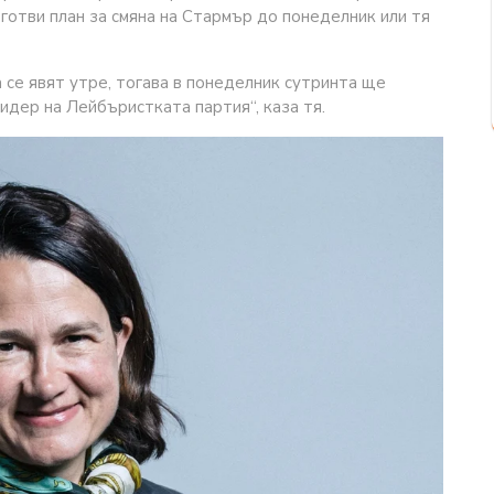
зготви план за смяна на Стармър до понеделник или тя
 се явят утре, тогава в понеделник сутринта ще
идер на Лейбъристката партия“, каза тя.