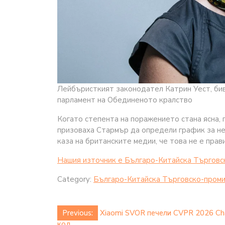
Лейбъристкият законодател Катрин Уест, бив
парламент на Обединеното кралство
Когато степента на поражението стана ясна, 
призоваха Стармър да определи график за не
каза на британските медии, че това не е пра
Нашия източник е Българо-Китайска Търговс
Category:
Българо-Китайска Търговско-проми
Post
Previous:
Xiaomi SVOR печели CVPR 2026 Cha
код