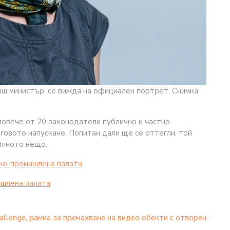
ш министър, се вижда на официален портрет. Снимка:
повече от 20 законодатели публично и частно
говото напускане. Попитан дали ще се оттегли, той
вилното нещо.
ко-промишлена палaта
шлена палaта
llenge, рамка за премахване на видео обекти с отворен