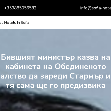
+359885056582
info@sofia-hote
t Hotels In Sofia
Бившият министър казва на
кабинета на Обединеното
алство да зареди Стармър 
тя сама ще го предизвика