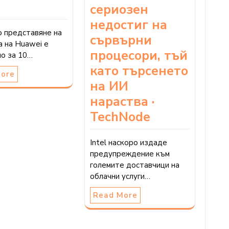
сериозен
недостиг на
о представяне на
сървърни
 на Huawei е
процесори, тъй
но за 10…
като търсенето
More
на ИИ
нараства ·
TechNode
Intel наскоро издаде
предупреждение към
големите доставчици на
облачни услуги…
Read More