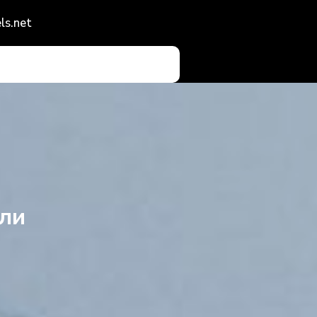
ls.net
или