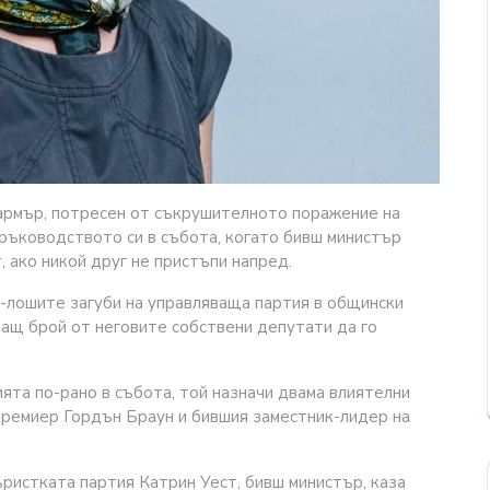
рмър, потресен от съкрушителното поражение на
в ръководството си в събота, когато бивш министър
, ако никой друг не пристъпи напред.
-лошите загуби на управляваща партия в общински
тващ брой от неговите собствени депутати да го
ията по-рано в събота, той назначи двама влиятелни
премиер Гордън Браун и бившия заместник-лидер на
ристката партия Катрин Уест, бивш министър, каза