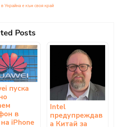
 в Украйна е към своя край
ted Posts
ei пуска
но
аем
Intel
фон в
предупреждав
 на iPhone
а Китай за