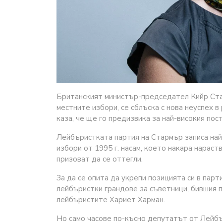
Британският министър-председател Кийр Ста
местните избори, се сблъска с нова неуспех 
каза, че ще го предизвика за най-високия пост
Лейбъристката партия на Стармър записа най
избори от 1995 г. насам, което накара нарас
призоват да се оттегли.
За да се опита да укрепи позицията си в парт
лейбъристки грандове за съветници, бившия 
лейбъристите Хариет Харман.
Но само часове по-късно депутатът от Лейбъ