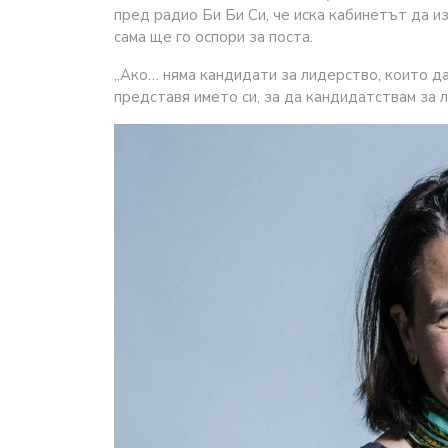
пред радио Би Би Си, че иска кабинетът да и
сама ще го оспори за поста.
„Ако… няма кандидати за лидерство, които да
представя името си, за да кандидатствам за л