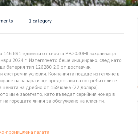
ments
1 category
на 146 891 единици от своята PB2030MI захранваща
ември 2024 г. Изтеглянето беше инициирано, след като
щи батерия тип 126280 2.0 от доставчик,
и екстремни условия. Компанията подаде изтегляне в
иране на пазара и ще предостави на потребителите
а цената на дребно от 159 юана (22 долара).
ото им е засегнато, като въведат серийния номер в
т на горещата линия за обслужване на клиенти.
ко-промишлена палaта