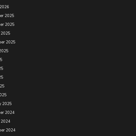
 2026
er 2025
er 2025
 2025
ber 2025
2025
25
25
25
025
2025
y 2025
er 2024
 2024
ber 2024