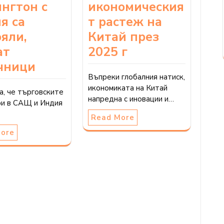
икономическия
нгтон с
т растеж на
я са
Китай през
ояли,
2025 г
ат
чници
Въпреки глобалния натиск,
икономиката на Китай
, че търговските
напредна с иновации и…
ри в САЩ и Индия
Read More
More