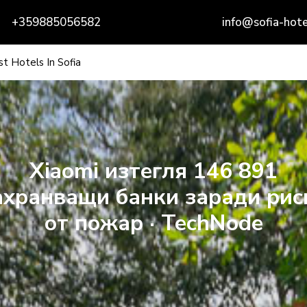
+359885056582
info@sofia-hote
t Hotels In Sofia
Xiaomi изтегля 146 891
ахранващи банки заради рис
от пожар · TechNode