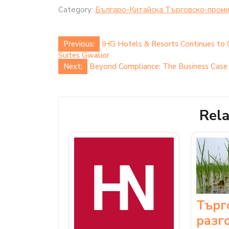
Category:
Българо-Китайска Търговско-проми
Post
Previous:
IHG Hotels & Resorts Continues to G
Suites Gwalior
navigation
Next:
Beyond Compliance: The Business Case 
Rela
Търг
разг