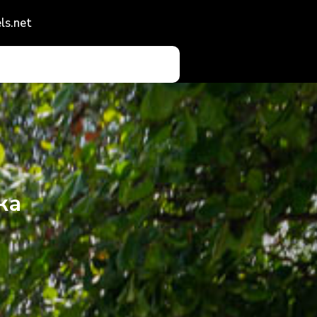
ls.net
ка