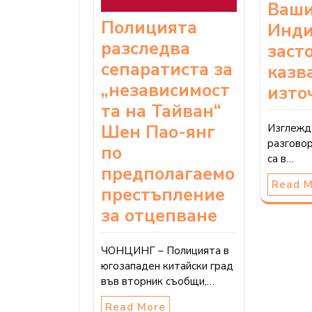
Ваши
Полицията
Инди
разследва
заст
сепаратиста за
казв
„независимост
изто
та на Тайван“
Шен Пао-янг
Изглежда
разгово
по
са в…
предполагаемо
Read 
престъпление
за отцепване
ЧОНЦИНГ – Полицията в
югозападен китайски град
във вторник съобщи,…
Read More