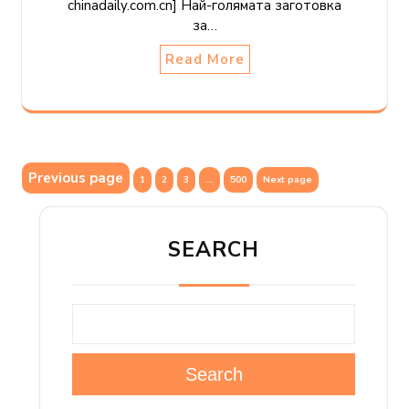
chinadaily.com.cn] Най-голямата заготовка
за…
Read More
Posts
Previous page
Page
Page
Page
Page
1
2
3
…
500
Next page
pagination
SEARCH
Search