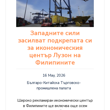
Западните сили
засилват подкрепата си
за икономическия
център Лузон на
Филипините
16 May, 2026
Българо-Китайска Търговско-
промишлена палaта
Широко рекламиран икономически център
в Филипините ще включва още осем