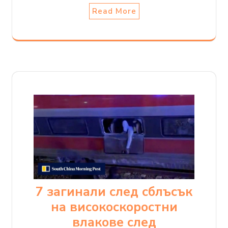
Read More
7 загинали след сблъсък
на високоскоростни
влакове след