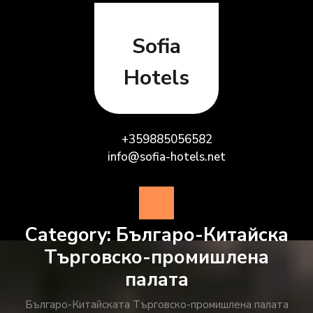
Skip
to
content
Sofia
Hotels
+359885056582
info@sofia-hotels.net
Open
Button
Category:
Българо-Китайска
Търговско-промишлена
палaта
Българо-Китайската Търговско-промишлена палата