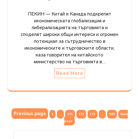
ПЕКИН — Китай и Канада подкрепят
икономическата глобализация и
либерализацията на търговията и
споделят широки общи интереси и огромен
потенциал за сътрудничество в
икономическите и търговските области,
каза говорител на китайското
министерство на търговията в…
Read More
Posts
Previous page
Page
Page
Page
Page
Page
1
…
171
172
173
…
500
Next
pagination
page