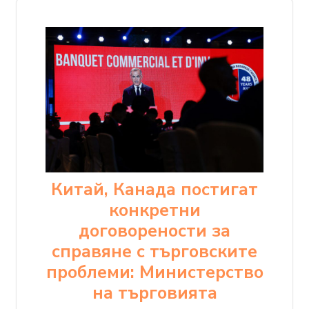
Китай, Канада постигат
конкретни
договорености за
справяне с търговските
проблеми: Министерство
на търговията