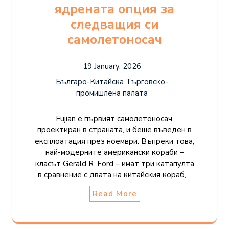
ядрената опция за
следващия си
самолетоносач
19 January, 2026
Българо-Китайска Търговско-
промишлена палaта
Fujian е първият самолетоносач,
проектиран в страната, и беше въведен в
експлоатация през ноември. Въпреки това,
най-модерните американски кораби –
класът Gerald R. Ford – имат три катапулта
в сравнение с двата на китайския кораб,…
Read More