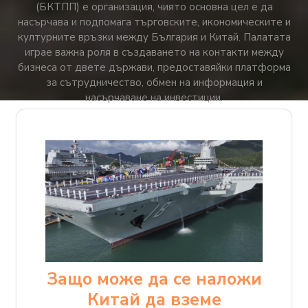
(БКТПП) е организация, чиято основна цел е да
насърчава и подпомага търговските, икономическите и
културните връзки между България и Китай. Палатата
играе важна роля в създаването на контакти между
бизнеса от двете държави, предоставяйки платформа
за сътрудничество, обмен на информация и
насърчаване на инвестиции.
Защо може да се наложи
Китай да вземе