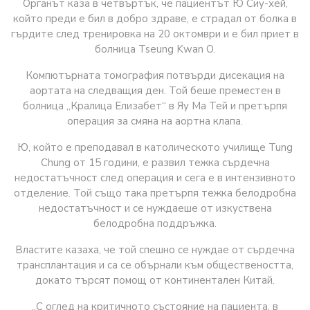
Органът каза в четвъртък, че пациентът Ю Сиу-хей,
който преди е бил в добро здраве, е страдал от болка в
гърдите след тренировка на 20 октомври и е бил приет в
болница Tseung Kwan O.
Компютърната томография потвърди дисекация на
аортата на следващия ден. Той беше преместен в
болница „Кралица Елизабет“ в Яу Ма Тей и претърпя
операция за смяна на аортна клапа.
Ю, който е преподавал в католическото училище Tung
Chung от 15 години, е развил тежка сърдечна
недостатъчност след операция и сега е в интензивното
отделение. Той също така претърпя тежка белодробна
недостатъчност и се нуждаеше от изкуствена
белодробна поддръжка.
Властите казаха, че той спешно се нуждае от сърдечна
трансплантация и са се обърнали към обществеността,
докато търсят помощ от континентален Китай.
„С оглед на критичното състояние на пациента, в