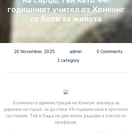
на сърце, тъй като 44-
годишният учител от Хонконг
се бори за живота
20 November, 2025
admin
0 Comments
1 category
Болничната администрация на Хонконг апелира за
дарение на сърце, за да спаси 44-годишен мъж в критично
състояние. Той е баща на две малки дъщери и учител по
професия.