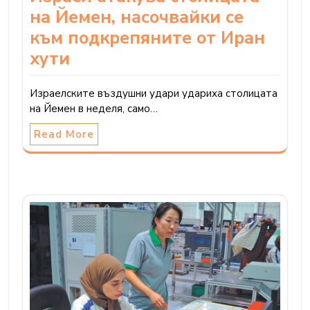
на Йемен, насочвайки се
към подкрепяните от Иран
хути
Израелските въздушни удари удариха столицата
на Йемен в неделя, само…
Read More