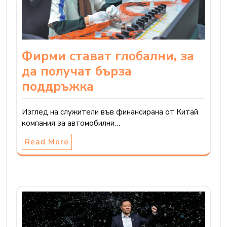
Фирми стават глобални, за
да получат бърза
поддръжка
Изглед на служители във финансирана от Китай
компания за автомобилни…
Read More