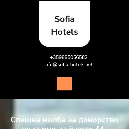
Skip
to
content
Sofia
Hotels
+359885056582
info@sofia-hotels.net
Open
Button
Спешна молба за донорство