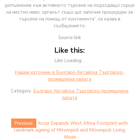
допълнение към активното търсене на подходящо сърце
на местно ниво, органът също ще започне процедури за
търсене на помощ от континента“, се казва в
съобщението.
Source link
Like this:
Like Loading…
Нашия източник е Българо-Китайска Търговско-
промишлена палaта
Category:
Българо-Китайска Търговско-промишлена
палaта
Post
Previous:
Accor Expands West Africa Footprint with
navigation
landmark signing of Mövenpick and Mövenpick Living
Abuja