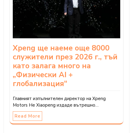
Xpeng ще наеме още 8000
служители през 2026 г., тъй
като залага много на
„Физически AI +
глобализация“
Главният изпълнителен директор на Xpeng
Motors He Xiaopeng издаде вътрешно…
Read More