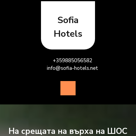
Skip
to
content
Sofia
Hotels
+359885056582
info@sofia-hotels.net
Open
Button
На срещата на върха на ШОС