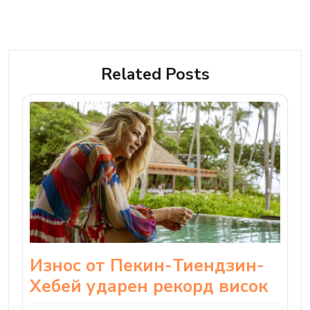
Related Posts
Износ от Пекин-Тиендзин-
Хебей ударен рекорд висок