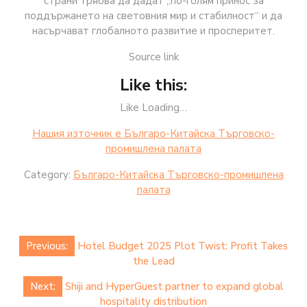
страни трябва да дадат „по-голям принос за
поддържането на световния мир и стабилност“ и да
насърчават глобалното развитие и просперитет.
Source link
Like this:
Like Loading…
Нашия източник е Българо-Китайска Търговско-
промишлена палaта
Category:
Българо-Китайска Търговско-промишлена
палaта
Post
Previous:
Hotel Budget 2025 Plot Twist: Profit Takes
navigation
the Lead
Next:
Shiji and HyperGuest partner to expand global
hospitality distribution