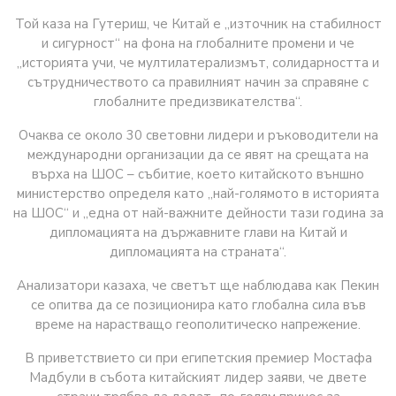
Той каза на Гутериш, че Китай е „източник на стабилност
и сигурност“ на фона на глобалните промени и че
„историята учи, че мултилатерализмът, солидарността и
сътрудничеството са правилният начин за справяне с
глобалните предизвикателства“.
Очаква се около 30 световни лидери и ръководители на
международни организации да се явят на срещата на
върха на ШОС – събитие, което китайското външно
министерство определя като „най-голямото в историята
на ШОС“ и „една от най-важните дейности тази година за
дипломацията на държавните глави на Китай и
дипломацията на страната“.
Анализатори казаха, че светът ще наблюдава как Пекин
се опитва да се позиционира като глобална сила във
време на нарастващо геополитическо напрежение.
В приветствието си при египетския премиер Мостафа
Мадбули в събота китайският лидер заяви, че двете