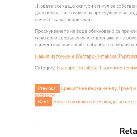
„Новата схема ще осигури стимул за собстве
да откриват източника на просмукване на вода,
намеса“, каза говорителят.
Просмукването на вода обикновено се причи
санитарни съоръжения или дренажи и те обик
съвместния офис, който обработва публични д
Нашия източник е Българо-Китайска Търговс
Category:
Българо-Китайска Търговско-проми
Post
Previous:
Срещата на върха между Тръмп и С
експерти
navigation
Next:
Когато витилигото се вижда, но не се
Rela