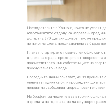
Наемодателите в Хонконг, които не успеят д
апартаментите отдолу, са изправени пред мин
долара (2 170 щатски долара), ако не предпр
по пилотна схема, предназначена за бързо пр
Планът, стартиран от съвместен офис към отд
отдела за сгради, прехвърля отговорността з
правителството към собствениците на апартам
просмукването на вода.
Последните данни показват, че 99 процента 
миналата година са били проследени до апарт
неприятни съобщения, според правителствен 
На брифинг за медиите във вторник официалн
в средата на годината, за да се ускорят разс