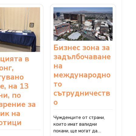
Бизнес зона за
задълбочаване
цията в
на
онг,
международно
тувано
то
е, на 13
сътрудничеств
ни, по
о
зрение за
ик на
Чужденците от страни,
отици
които имат валидни
покани, ще могат да…