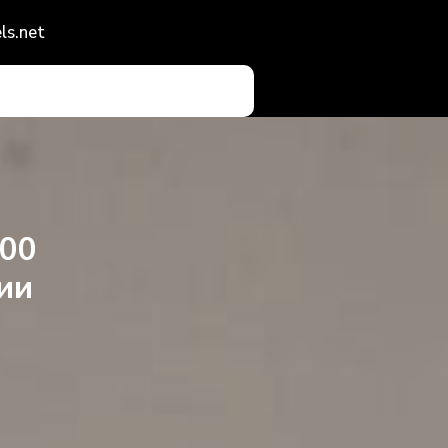
ls.net
а
000
ии