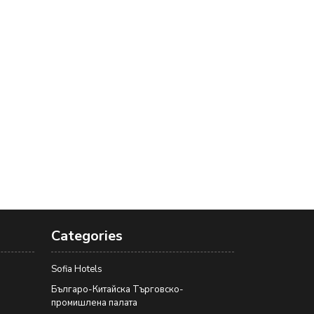
Categories
Sofia Hotels
Българо-Китайска Търговско-
промишлена палaта