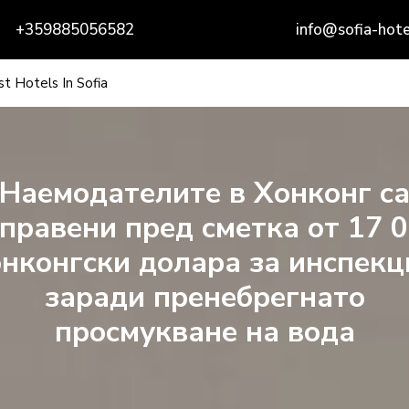
+359885056582
info@sofia-hote
t Hotels In Sofia
Наемодателите в Хонконг с
правени пред сметка от 17 
онконгски долара за инспекц
заради пренебрегнато
просмукване на вода