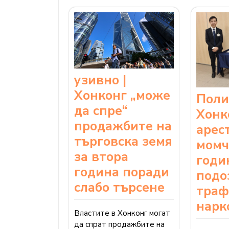
узивно |
Хонконг „може
Поли
да спре“
Хонк
продажбите на
арес
търговска земя
момч
за втора
годи
година поради
подо
слабо търсене
траф
нарк
Властите в Хонконг могат
да спрат продажбите на