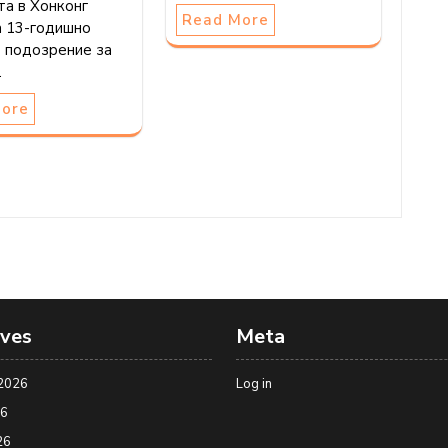
та в Хонконг
Read More
а 13-годишно
о подозрение за
…
More
ives
Meta
2026
Log in
26
26