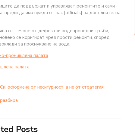
ниците да поддържат и управляват ремонтите и сами
 преди да има нужда от нас [officials] за допълнителна
нява от течове от дефектни водопроводни тръби,
новено се коригират чрез прости ремонти, според
оклади за просмукване на вода.
ко-промишлена палaта
шлена палaта
и, оформена от несигурност, а не от стратегия:
 разбира
ted Posts