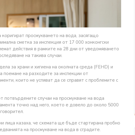
а коригират просмукването на вода, засягащо
имална сметка за инспекция от 17 000 хонконгски
иемат действия в рамките на 28 дни от уведомяването
оследяване на такива случаи.
ела за храни и хигиена на околната среда (FEHD) и
а поемане на разходите за инспекции от
енти, които не успяват да се справят с проблемите с
от потвърдените случаи на просмукване на вода
амента точно над него, което е довело до около 5000
говорител.
и лица казаха, че схемата ще бъде стартирана пробно
ледванията на просмукване на вода в сградите.