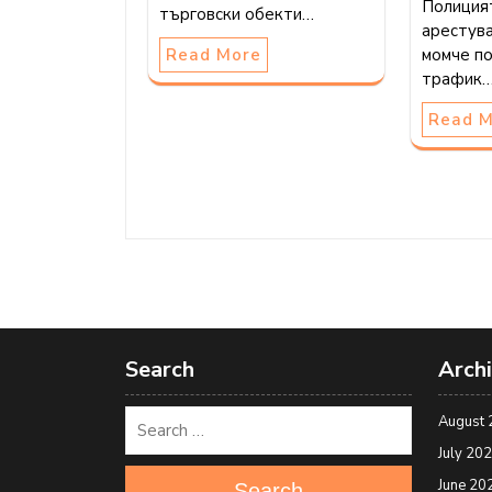
Полиция
търговски обекти…
арестув
момче п
Read More
трафик
Read 
Search
Arch
August 
July 20
June 20
Search