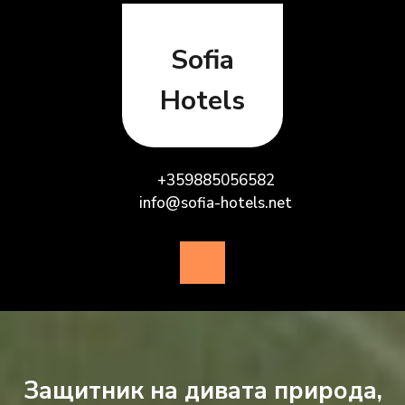
Skip
to
content
Sofia
Hotels
+359885056582
info@sofia-hotels.net
Open
Button
Защитник на дивата природа,