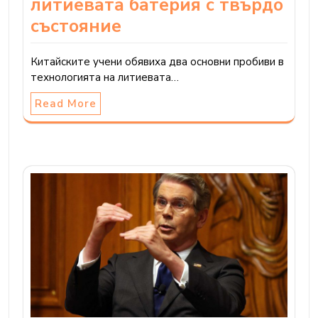
литиевата батерия с твърдо
състояние
Китайските учени обявиха два основни пробиви в
технологията на литиевата…
Read More