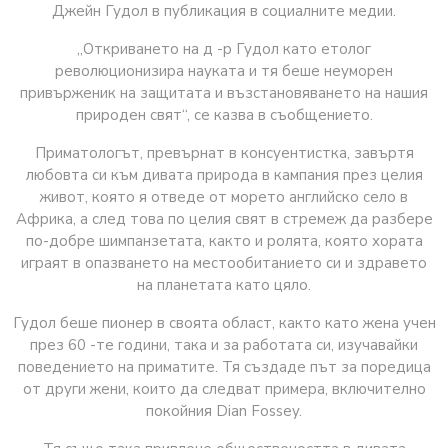
Джейн Гудол в публикация в социалните медии.
„Откриването на д -р Гудол като етолог
революционизира науката и тя беше неуморен
привърженик на защитата и възстановяването на нашия
природен свят“, се казва в съобщението.
Приматологът, превърнат в консуентистка, завъртя
любовта си към дивата природа в кампания през целия
живот, която я отведе от морето английско село в
Африка, а след това по целия свят в стремеж да разбере
по-добре шимпанзетата, както и ролята, която хората
играят в опазването на местообитанието си и здравето
на планетата като цяло.
Гудол беше пионер в своята област, както като жена учен
през 60 -те години, така и за работата си, изучавайки
поведението на приматите. Тя създаде път за поредица
от други жени, които да следват примера, включително
покойния Dian Fossey.