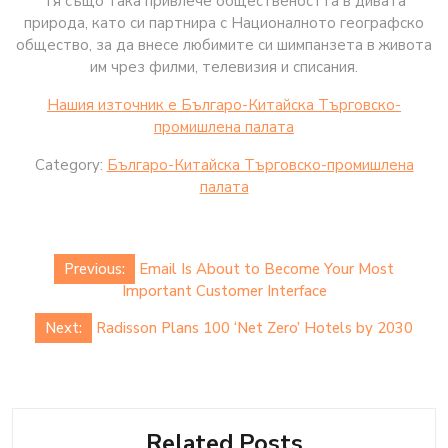
Тя също така привлече обществеността в дивата
природа, като си партнира с Националното географско
общество, за да внесе любимите си шимпанзета в живота
им чрез филми, телевизия и списания.
Нашия източник е Българо-Китайска Търговско-
промишлена палaта
Category:
Българо-Китайска Търговско-промишлена
палaта
Post
Previous:
Email Is About to Become Your Most
navigation
Important Customer Interface
Next:
Radisson Plans 100 ‘Net Zero’ Hotels by 2030
Related Posts