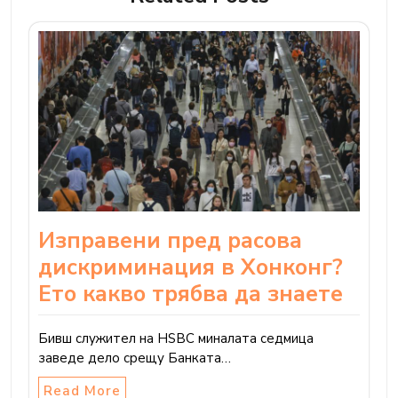
Изправени пред расова
дискриминация в Хонконг?
Ето какво трябва да знаете
Бивш служител на HSBC миналата седмица
заведе дело срещу Банката…
Read More