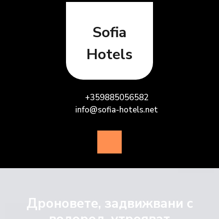
Skip
to
content
Sofia
Hotels
+359885056582
info@sofia-hotels.net
Open
Button
Дроновете, задвижвани с