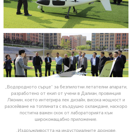
„Водородното сърце“ за безпилотни летателни апарати,
разработено от екип от учени в Далиан, провинция
Ляонин, което интегрира лек дизайн, висока мощност и
разсейване на топлината с въздушно охлаждане, наскоро
постигна важен скок от лабораторията към
широкомащабно приложение.
„Издръжливостта на индустриалните дронове,