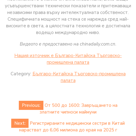
усъвършенствани технически показатели и притежаващи
независими права върху интелектуалната собственост.
Специфичната мощност на стека се нарежда сред най-
високите в света, а цялостната технология е достигнала
водещо международно ниво.
Видеото е предоставено на chinadaily.com.cn.
Нашия източник е Българо-Китайска Търговско-
промишлена палaта
Category:
Българо-Китайска Търговско-промишлена
палaта
Post
Previous:
От 500 до 1600: Завръщането на
navigation
златните чипноси маймуни
Next:
Регистрираните медицински сестри в Китай
нарастват до 6,06 милиона до края на 2025 г