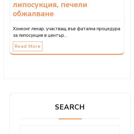
липосукция, печели
обжалване
Хонконг лекар, участващ във фатална процедура
за липосукция в център…
Read More
SEARCH