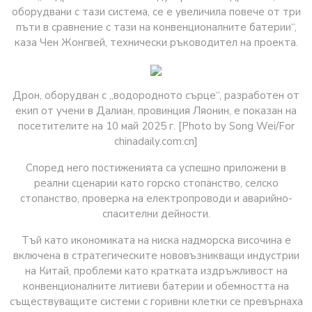
оборудвани с тази система, се е увеличила повече от три
пъти в сравнение с тази на конвенционалните батерии“,
каза Чен Жонгвей, технически ръководител на проекта.
Дрон, оборудван с „водородното сърце“, разработен от
екип от учени в Далиан, провинция Ляонин, е показан на
посетителите на 10 май 2025 г. [Photo by Song Wei/For
chinadaily.com.cn]
Според него постиженията са успешно приложени в
реални сценарии като горско стопанство, селско
стопанство, проверка на електропроводи и аварийно-
спасителни дейности.
Тъй като икономиката на ниска надморска височина е
включена в стратегическите нововъзникващи индустрии
на Китай, проблеми като кратката издръжливост на
конвенционалните литиеви батерии и обемността на
съществуващите системи с горивни клетки се превърнаха