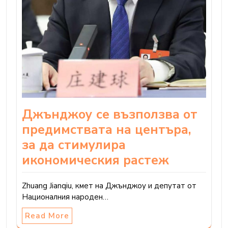
Джънджоу се възползва от
предимствата на центъра,
за да стимулира
икономическия растеж
Zhuang Jianqiu, кмет на Джънджоу и депутат от
Националния народен…
Read More