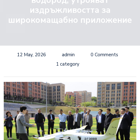
водород, утрояват
издръжливостта за
широкомащабно приложение
12 May, 2026
admin
0 Comments
1 category