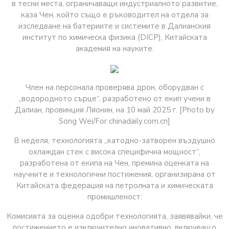
в тесни места, ограничаващи индустриалното развитие,
каза Чен, който също е ръководител на отдела за
изследване на батериите и системите в Далианския
институт по химическа физика (DICP), Китайската
академия на науките.
Член на персонала проверява дрон, оборудван с
„водородното сърце“, разработено от екип учени в
Далиан, провинция Ляонин, на 10 май 2025 г. [Photo by
Song Wei/For chinadaily.com.cn]
В неделя, технологията „катодно-затворен въздушно
охлаждан стек с висока специфична мощност“,
разработена от екипа на Чен, премина оценката на
научните и технологични постижения, организирана от
Китайската федерация на петролната и химическата
промишленост.
Комисията за оценка одобри технологията, заявявайки, че
постижението е изключително иновативно, включващо