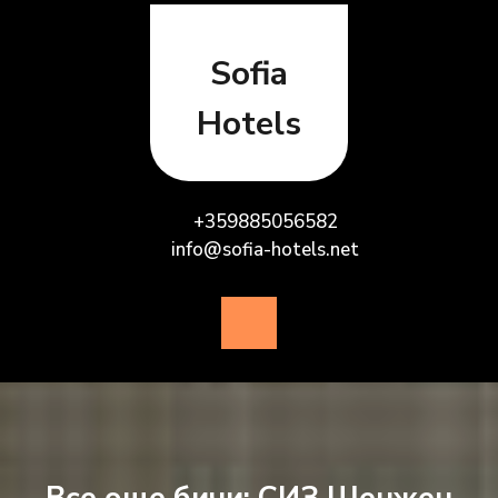
Skip
to
content
Sofia
Hotels
+359885056582
info@sofia-hotels.net
Open
Button