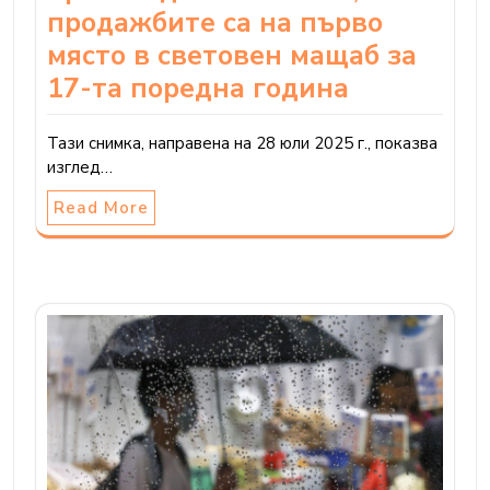
продажбите са на първо
място в световен мащаб за
17-та поредна година
Тази снимка, направена на 28 юли 2025 г., показва
изглед…
Read More