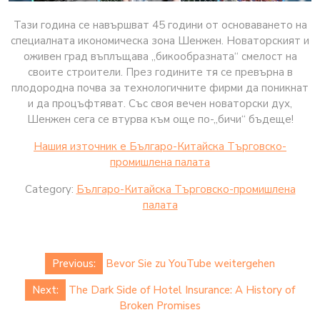
Тази година се навършват 45 години от основаването на
специалната икономическа зона Шенжен. Новаторският и
оживен град въплъщава „бикообразната“ смелост на
своите строители. През годините тя се превърна в
плодородна почва за технологичните фирми да поникнат
и да процъфтяват. Със своя вечен новаторски дух,
Шенжен сега се втурва към още по-„бичи“ бъдеще!
Нашия източник е Българо-Китайска Търговско-
промишлена палaта
Category:
Българо-Китайска Търговско-промишлена
палaта
Post
Previous:
Bevor Sie zu YouTube weitergehen
navigation
Next:
The Dark Side of Hotel Insurance: A History of
Broken Promises