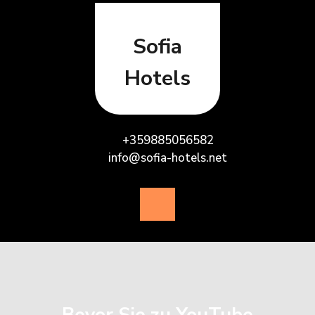
Skip
to
content
Sofia
Hotels
+359885056582
info@sofia-hotels.net
Open
Button