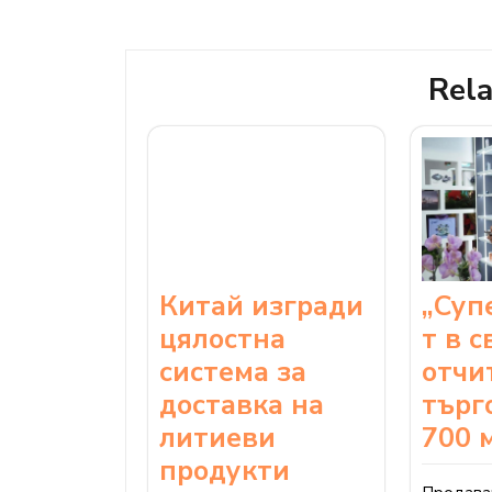
navigation
Rela
Китай изгради
„Суп
цялостна
т в с
система за
отчи
доставка на
търг
литиеви
700 
продукти