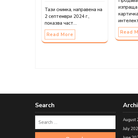
Продавач
изпраща 
Тази снимка, направена на
картичка
2 септември 2024 г.,
интелек
показва част…
Read 
Read More
Search
Arch
August 
July 20
June 20