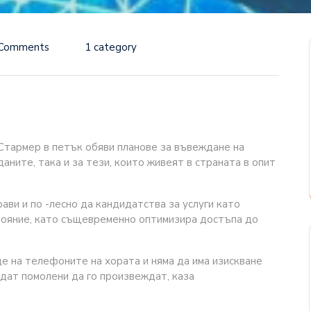
 Comments
1 category
тармер в петък обяви планове за въвеждане на
аните, така и за тези, които живеят в страната в опит
ви и по -лесно да кандидатства за услуги като
тояние, като същевременно оптимизира достъпа до
 на телефоните на хората и няма да има изискване
ъдат помолени да го произвеждат, каза