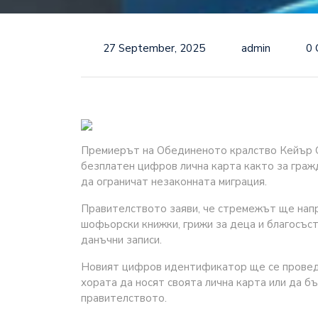
27 September, 2025
admin
0
Премиерът на Обединеното кралство Кейър С
безплатен цифров лична карта както за гражд
да ограничат незаконната миграция.
Правителството заяви, че стремежът ще напра
шофьорски книжки, грижи за деца и благосъс
данъчни записи.
Новият цифров идентификатор ще се проведе
хората да носят своята лична карта или да б
правителството.