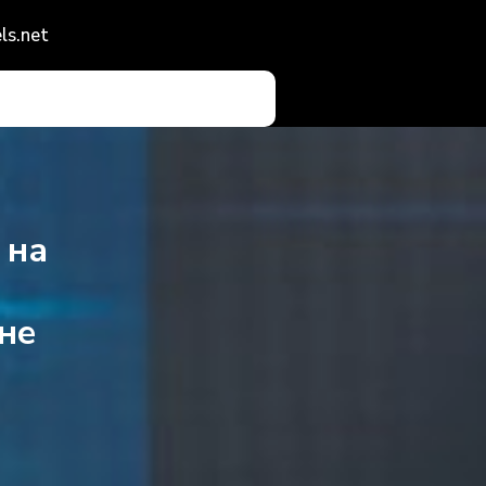
ls.net
 на
не