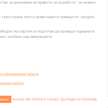
тво за доказване на правото си на работа“, се казва в
тази страна, което прави нашите граници по -сигурни“,
йбъристка партия се подготвя да проведе годишната
иск, особено над имиграцията.
ко-промишлена палaта
шлена палaта
vious:
Around the World in Hotels: Spotlight on Denmark