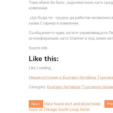
Това обаче би било „задължително като средс
изявление.
„Ще бъде по -трудно да работим незаконно в 
казва Стармер в изявление.
Съобщението идва, когато управляващата Ле
си конференция, като Starmer е под силен нат
Source link
Like this:
Like Loading…
Нашия източник е Българо-Китайска Търговс
Category:
Българо-Китайска Търговско-проми
Post
Next:
Male found shot and killed inside
Pre
room at Chicago South Loop Hotel