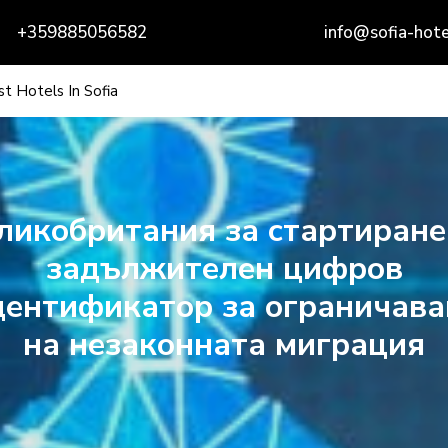
+359885056582
info@sofia-hote
t Hotels In Sofia
ликобритания за стартиране
задължителен цифров
дентификатор за ограничава
на незаконната миграция