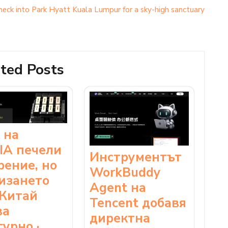
heck into Park Hyatt Kuala Lumpur for a sky-high sanctuary
ted Posts
 на
IA печели
Инструментът
рение, но
WorkBuddy
изането
Agent на
 Китай
Tencent добавя
ва
директна
гурно ·