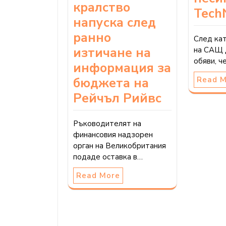
кралство
Tech
напуска след
ранно
След ка
изтичане на
на САЩ 
обяви, ч
информация за
Read 
бюджета на
Рейчъл Рийвс
Ръководителят на
финансовия надзорен
орган на Великобритания
подаде оставка в…
Read More