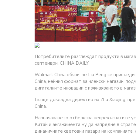
Потребителите разглеждат продукти в магазин
септември. CHINA DAILY
Walmart China обяви, че Liu Peng се присъеди
China, нейния формат за членски магазин, по
дигиталните иновации с изживяването в магаз
Liu ще докладва директно на Zhu Xiaojing, п
China.
Назначаването отбелязва непрекъснатите ус
Китай и ангажимента му да напредне в стратег
динамичните световни пазари на компанията, 