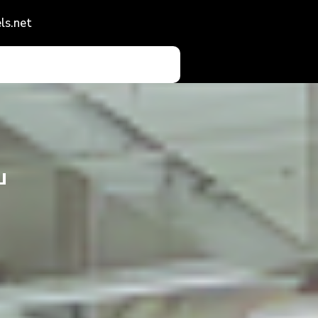
ls.net
ш