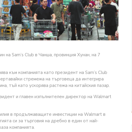
 на Sam’s Club в Чанша, провинция Хунан, на 7
нява към компанията като президент на Sam’s Club
дчертавайки стремежа на търговеца да интегрира
ина, тъй като ускорява растежа на китайския пазар.
резидент и главен изпълнителен директор на Walmart
илия в продължаващите инвестиции на Walmart в
ията си за търговия на дребно в един от най-
каза компанията.