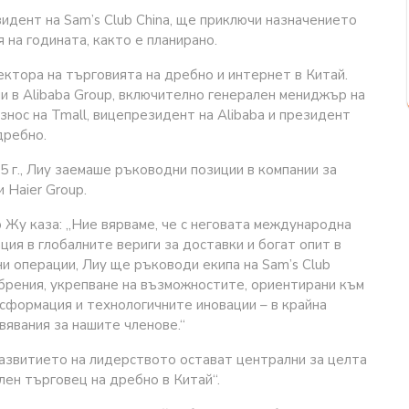
идент на Sam’s Club China, ще приключи назначението
я на годината, както е планирано.
ектора на търговията на дребно и интернет в Китай.
и в Alibaba Group, включително генерален мениджър на
износ на Tmall, вицепрезидент на Alibaba и президент
дребно.
5 г., Лиу заемаше ръководни позиции в компании за
 Haier Group.
 Жу каза: „Ние вярваме, че с неговата международна
ция в глобалните вериги за доставки и богат опит в
и операции, Лиу ще ръководи екипа на Sam’s Club
обрения, укрепване на възможностите, ориентирани към
нсформация и технологичните иновации – в крайна
вявания за нашите членове.“
развитието на лидерството остават централни за целта
лен търговец на дребно в Китай“.