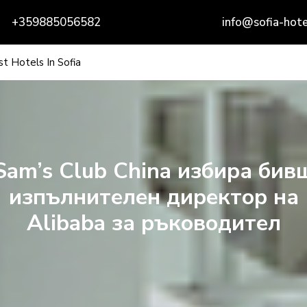
+359885056582
info@sofia-hote
t Hotels In Sofia
Sam’s Club China избира бив
изпълнителен директор на
Alibaba за ръководител