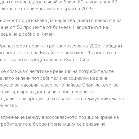
ните години, управлявайки близо 60 клуба в над 30
около пет нови магазина до края на 2025 г.
жираност продължава да нараства, докато каналите за
ече от 50 процента от бизнеса. Напредъкът на
веца на дребно в Китай.
panel през първите три тримесечия на 2025 г. общият
говски сектор на Китай се е повишил с 1 процентен
н от силното представяне на Sam’s Club.
се сблъска с негативна реакция на потребителите
а лято онлайн потребители на социални медийни
уски за масовия пазар като пайове Orion, лакомства
родукти, широко достъпни в обикновените
т дали тези продукти отговарят на премиум имиджа на
ачество.
апрежение между висококласното позициониране на
отребителите в бързо променящия се пейзаж на