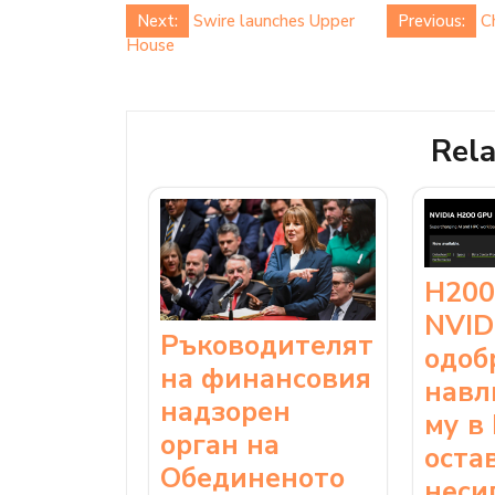
Post
Next:
Swire launches Upper
Previous:
C
House
navigation
Rela
H200
NVID
Ръководителят
одоб
на финансовия
навл
надзорен
му в
орган на
оста
Обединеното
неси