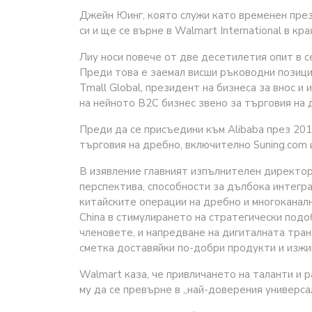
Джейн Юинг, която служи като временен през
си и ще се върне в Walmart International в кра
Лиу носи повече от две десетилетия опит в с
Преди това е заемал висши ръководни позици
Tmall Global, президент на бизнеса за внос и 
на нейното B2C бизнес звено за търговия на 
Преди да се присъедини към Alibaba през 201
търговия на дребно, включително Suning.com и
В изявление главният изпълнителен директор
перспектива, способности за дълбока интегра
китайските операции на дребно и многоканалн
China в стимулирането на стратегически под
членовете, и напредване на дигиталната тра
сметка доставяйки по-добри продукти и изжи
Walmart каза, че привличането на таланти и 
му да се превърне в „най-доверения универса