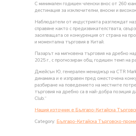
С минимален годишен членски внос от 260 юан
дестинация за изключителни, вносни и високо
Наблюдатели от индустрията разглеждат наз
справяне както с предизвикателствата, свърз
засилващата се конкуренция от страна на п
и моментална търговия в Китай.
Пазарът на мигновена търговия на дребно над
2025 г., с прогнозиран общ годишен темп на 
Джейсън Ю, генерален мениджър на CTR Market
динамика и е изправен пред ожесточена конк
разбиране на поведението на местните потре
търговия на дребно са в най-добра позиция д
Club.“
Нашия източник е Българо-Китайска Търговс
Category:
Българо-Китайска Търговско-проми