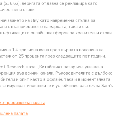
а ($36,62), веригата отдавна се рекламира като
качествени стоки.
начаването на Лиу като навременна стъпка за
ани с възприемането на марката, така и със
роцъфтяващите онлайн платформи за хранителни стоки
мина 1,4 трилиона юана през първата половина на
растеж от 25 процента през следващите пет години.
 Research, каза: „Китайският пазар има уникална
уренция във всички канали. Ръководителите с дълбоко
бители и опит както в офлайн, така и в моменталната
а стимулират иновациите и устойчивия растеж на Sam’s
ко-промишлена палaта
шлена палaта