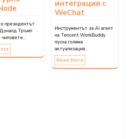
интеграция с
Node
WeChat
то президентът
Инструментът за AI агент
Доналд Тръмп
на Tencent WorkBuddy
е чиповете…
пусна голяма
актуализация…
More
Read More