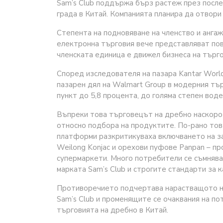
Sam’s Club поддържа бърз растеж през послед
града в Китай. Компанията планира да отвори 
Степента на подновяване на членство и анга
електронна търговия вече представляват пов
членската единица е движел бизнеса на търго
Според изследователя на пазара Kantar World
пазарен дял на Walmart Group в модерния тър
пункт до 5,8 процента, до голяма степен воде
Въпреки това търговецът на дребно наскоро 
относно подбора на продуктите. По-рано тов
платформи разкритикуваха включването на зак
Weilong Konjac и орехови пуфове Panpan – п
супермаркети. Много потребители се съмнява
марката Sam’s Club и строгите стандарти за к
Противоречието подчертава нарастващото н
Sam’s Club и променящите се очаквания на п
търговията на дребно в Китай.