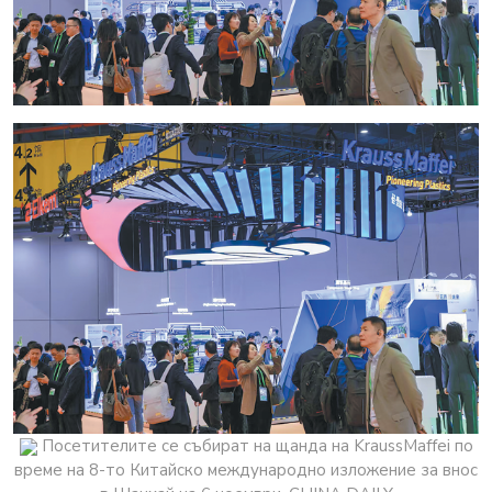
Посетителите се събират на щанда на KraussMaffei по
време на 8-то Китайско международно изложение за внос