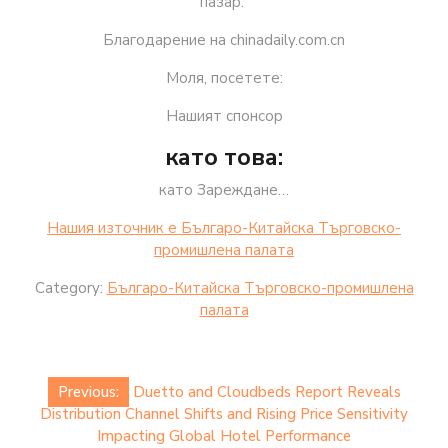
пазар.“
Благодарение на chinadaily.com.cn
Моля, посетете:
Нашият спонсор
като това:
като Зареждане…
Нашия източник е Българо-Китайска Търговско-
промишлена палaта
Category:
Българо-Китайска Търговско-промишлена
палaта
Post
Previous:
Duetto and Cloudbeds Report Reveals
navigation
Distribution Channel Shifts and Rising Price Sensitivity
Impacting Global Hotel Performance