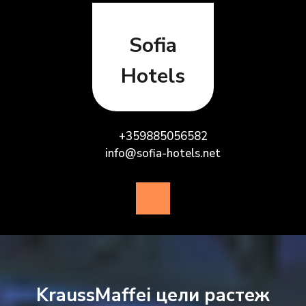
Skip
to
content
Sofia
Hotels
+359885056582
info@sofia-hotels.net
Open
Button
KraussMaffei цели растеж