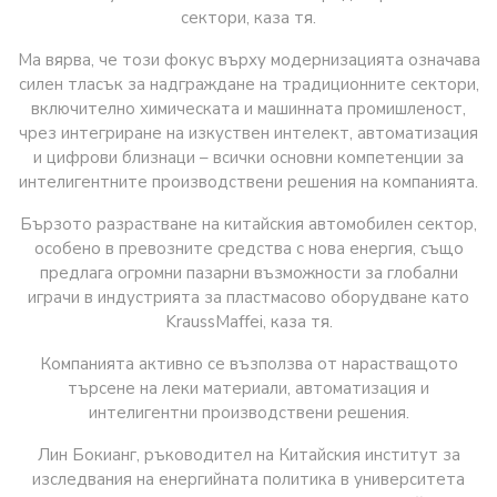
сектори, каза тя.
Ма вярва, че този фокус върху модернизацията означава
силен тласък за надграждане на традиционните сектори,
включително химическата и машинната промишленост,
чрез интегриране на изкуствен интелект, автоматизация
и цифрови близнаци – всички основни компетенции за
интелигентните производствени решения на компанията.
Бързото разрастване на китайския автомобилен сектор,
особено в превозните средства с нова енергия, също
предлага огромни пазарни възможности за глобални
играчи в индустрията за пластмасово оборудване като
KraussMaffei, каза тя.
Компанията активно се възползва от нарастващото
търсене на леки материали, автоматизация и
интелигентни производствени решения.
Лин Бокианг, ръководител на Китайския институт за
изследвания на енергийната политика в университета