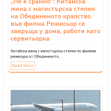
„Не е срамно“: Китайска
жена с магистърска степен
на Обединеното кралство
във филма Режисьор се
завръща у дома, работи като
сервитьорка
Китайска жена с магистърска степен по филмов
режисура от Обединеното…
Read More