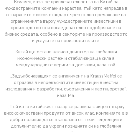
Ксиамен, каза, че привлекателността на Китай за
чуждестранните компании нараства, тъй като напредва в
отварянето с висок стандарт чрез пълно премахване на
ограниченията върху чуждестранните инвестиции в
производството и последователно подобряване на
бизнес средата, особено в секторите на производството
и услугите на производителите.
Китай ще остане ключов двигател на глобалния
икономически растеж и стабилизираща сила в
международните вериги за доставки, каза той.
„Задълбочаващият се ангажимент на KraussMaffei се
отразява в непрекъснатите инвестиции в местни
изследвания и разработки, съоръжения и партньорства“,
каза Ма.
„Тъй като китайският пазар се развива с акцент върху
висококачествени продукти от висок клас, компанията е в
добра позиция да се възползва от тези тенденции и
допълнително да укрепи позицията си на глобалния