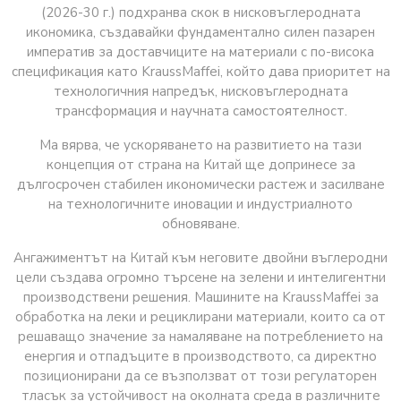
(2026-30 г.) подхранва скок в нисковъглеродната
икономика, създавайки фундаментално силен пазарен
императив за доставчиците на материали с по-висока
спецификация като KraussMaffei, който дава приоритет на
технологичния напредък, нисковъглеродната
трансформация и научната самостоятелност.
Ма вярва, че ускоряването на развитието на тази
концепция от страна на Китай ще допринесе за
дългосрочен стабилен икономически растеж и засилване
на технологичните иновации и индустриалното
обновяване.
Ангажиментът на Китай към неговите двойни въглеродни
цели създава огромно търсене на зелени и интелигентни
производствени решения. Машините на KraussMaffei за
обработка на леки и рециклирани материали, които са от
решаващо значение за намаляване на потреблението на
енергия и отпадъците в производството, са директно
позиционирани да се възползват от този регулаторен
тласък за устойчивост на околната среда в различните