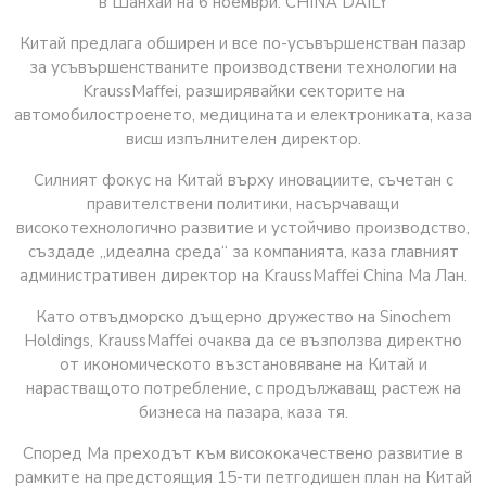
в Шанхай на 6 ноември. CHINA DAILY
Китай предлага обширен и все по-усъвършенстван пазар
за усъвършенстваните производствени технологии на
KraussMaffei, разширявайки секторите на
автомобилостроенето, медицината и електрониката, каза
висш изпълнителен директор.
Силният фокус на Китай върху иновациите, съчетан с
правителствени политики, насърчаващи
високотехнологично развитие и устойчиво производство,
създаде „идеална среда“ за компанията, каза главният
административен директор на KraussMaffei China Ма Лан.
Като отвъдморско дъщерно дружество на Sinochem
Holdings, KraussMaffei очаква да се възползва директно
от икономическото възстановяване на Китай и
нарастващото потребление, с продължаващ растеж на
бизнеса на пазара, каза тя.
Според Ма преходът към висококачествено развитие в
рамките на предстоящия 15-ти петгодишен план на Китай