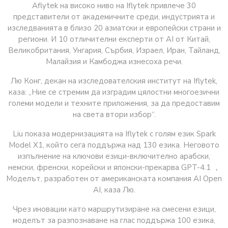
Aflytek на високо ниво на Iflytek привлече 30
представители от академичните среди, индустрията и
изследванията в близо 20 азиатски и европейски страни и
региони. И 10 отличителни експерти от AI от Китай,
Великобритания, Унгария, Сърбия, Израел, Иран, Тайланд,
Малайзия и Камбоджа изнесоха речи.
Лю Конг, декан на изследователския институт на Iflytek,
каза: „Ние се стремим да изградим цялостни многоезични
големи модели и техните приложения, за да предоставим
на света втори избор“.
Liu показа модернизацията на Iflytek с голям език Spark
Model X1, който сега поддържа над 130 езика. Неговото
изпълнение на ключови езици-включително арабски,
немски, френски, корейски и японски-прекарва GPT-4.1 ，
Моделът, разработен от американската компания AI Open
AI, каза Лю.
Чрез иновации като маршрутизиране на смесени езици,
моделът за разпознаване на глас поддържа 100 езика,