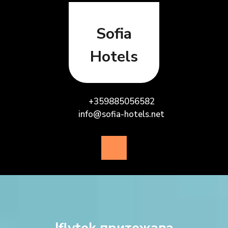
Skip
to
content
Sofia
Hotels
+359885056582
info@sofia-hotels.net
Open
Button