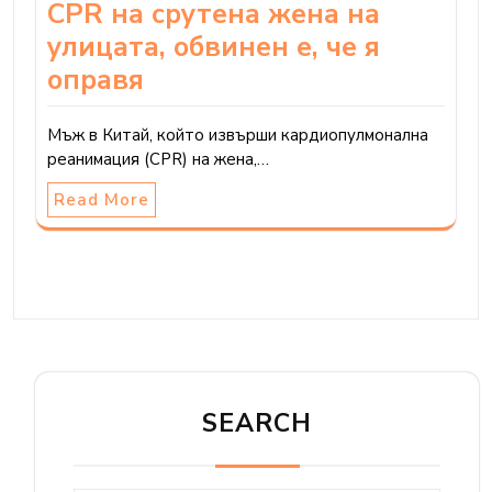
CPR на срутена жена на
улицата, обвинен е, че я
оправя
Мъж в Китай, който извърши кардиопулмонална
реанимация (CPR) на жена,…
Read More
SEARCH