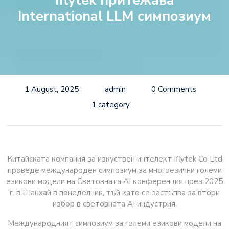
Iflytek притежава
International LLM симпозиум
1 August, 2025
admin
0 Comments
1 category
Китайската компания за изкуствен интелект Iflytek Co Ltd
проведе международен симпозиум за многоезични големи
езикови модели на Световната AI конференция през 2025
г. в Шанхай в понеделник, тъй като се застъпва за втори
избор в световната AI индустрия.
Международният симпозиум за големи езикови модели на