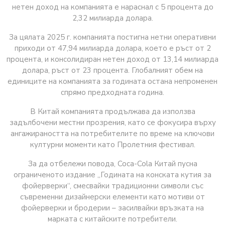
нетен доход на компанията е нараснал с 5 процента до
2,32 милиарда долара.
За цялата 2025 г. компанията постигна нетни оперативни
приходи от 47,94 милиарда долара, което е ръст от 2
процента, и консолидиран нетен доход от 13,14 милиарда
долара, ръст от 23 процента. Глобалният обем на
единиците на компанията за годината остана непроменен
спрямо предходната година.
В Китай компанията продължава да използва
задълбочени местни прозрения, като се фокусира върху
ангажираността на потребителите по време на ключови
културни моменти като Пролетния фестивал.
За да отбележи повода, Coca-Cola Китай пусна
ограниченото издание „Годината на конската кутия за
фойерверки“, смесвайки традиционни символи със
съвременни дизайнерски елементи като мотиви от
фойерверки и бродерии – засилвайки връзката на
марката с китайските потребители.