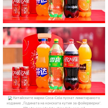
Китайските марки Coca-Cola пускат лимитираното
издание „Годината на конската кутия за фойерверки“.