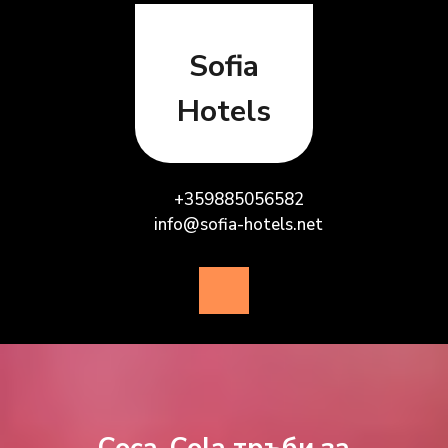
Skip
to
content
Sofia
Hotels
+359885056582
info@sofia-hotels.net
Open
Button