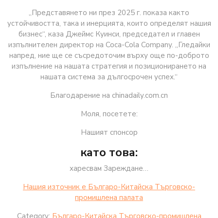
„Представянето ни през 2025 г. показа както
устойчивостта, така и инерцията, които определят нашия
бизнес“, каза Джеймс Куинси, председател и главен
изпълнителен директор на Coca-Cola Company. „Гледайки
напред, ние ще се съсредоточим върху още по-доброто
изпълнение на нашата стратегия и позиционирането на
нашата система за дългосрочен успех.“
Благодарение на chinadaily.com.cn
Моля, посетете:
Нашият спонсор
като това:
харесвам Зареждане…
Нашия източник е Българо-Китайска Търговско-
промишлена палaта
Category:
Българо-Китайска Търговско-промишлена