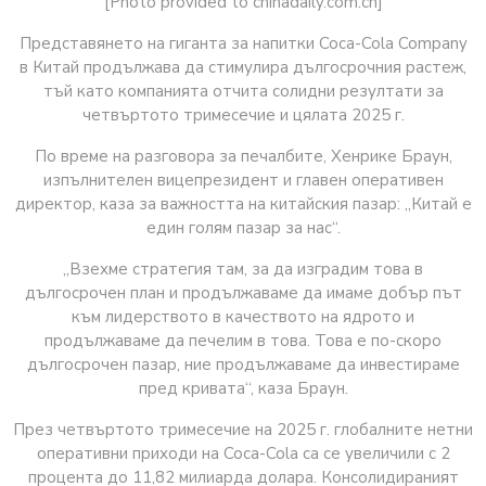
[Photo provided to chinadaily.com.cn]
Представянето на гиганта за напитки Coca-Cola Company
в Китай продължава да стимулира дългосрочния растеж,
тъй като компанията отчита солидни резултати за
четвъртото тримесечие и цялата 2025 г.
По време на разговора за печалбите, Хенрике Браун,
изпълнителен вицепрезидент и главен оперативен
директор, каза за важността на китайския пазар: „Китай е
един голям пазар за нас“.
„Взехме стратегия там, за да изградим това в
дългосрочен план и продължаваме да имаме добър път
към лидерството в качеството на ядрото и
продължаваме да печелим в това. Това е по-скоро
дългосрочен пазар, ние продължаваме да инвестираме
пред кривата“, каза Браун.
През четвъртото тримесечие на 2025 г. глобалните нетни
оперативни приходи на Coca-Cola са се увеличили с 2
процента до 11,82 милиарда долара. Консолидираният