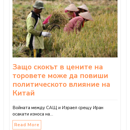
Защо скокът в цените на
торовете може да повиши
политическото влияние на
Китай
Войната между САЩ и Израел срещу Иран
осакати износа на…
Read More