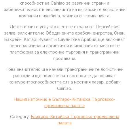
способност на Cainiao за различни страни и
забележителност в експанзията на китайските логистични
компании в чужбина, заявиха от компанията.
Логистичните услуги в шестте страни от Персийския
залив, включително Обединените арабски емирства, Оман,
Бахрейн, Катар, Кувейт и Саудитска Арабия, ще включват
персонализирани логистични изисквания от местните
платформи за електронна търговия и трансгранични
продавачи.
Това значително ще намали трансграничните логистични
разходи и ще помогне на търговците да повишат
конкурентоспособността си на местния пазар, добави
Cainiao.
Нашия източник е Българо-Китайска Търговско-
промишлена палaта
Category:
Българо-Китайска Търговско-промишлена
палaта