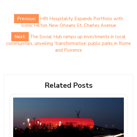
Post
Previous:
HRI Hospitality Expands Portfolio with
navigation
Iconic Hilton New Orleans St. Charles Avenue
Next:
The Social Hub ramps up investments in local
communities, unveiling ‘transformative’ public parks in Rome
and Florence
Related Posts