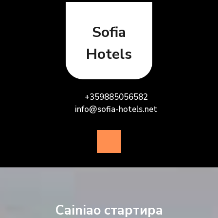
Skip
to
content
Sofia
Hotels
+359885056582
info@sofia-hotels.net
Open
Button
Cainiao стартира