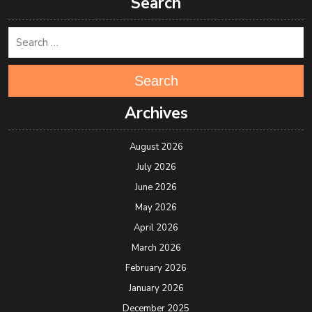
Search
Search
Archives
August 2026
July 2026
June 2026
May 2026
April 2026
March 2026
February 2026
January 2026
December 2025