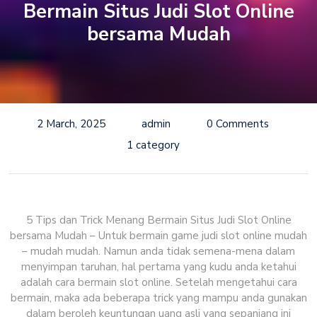
Bermain Situs Judi Slot Online
bersama Mudah
2 March, 2025
admin
0 Comments
1 category
5 Tips dan Trick Menang Bermain Situs Judi Slot Online
bersama Mudah – Untuk bermain game judi slot online mudah
– mudah mudah. Namun anda tidak semena-mena dalam
menyimpan taruhan, hal pertama yang kudu anda ketahui
adalah cara bermain slot online. Setelah mengetahui cara
bermain, maka ada beberapa trick yang mampu anda gunakan
dalam beroleh keuntungan uang asli yang sepanjang ini