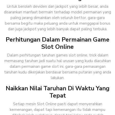
Untuk beroleh deviden dan jackpot yang lebih besar, anda
disarankan manfaat bermain terhadap model permainan yang
paling jarang dimainkan oleh seluruh bettor, gara-gara
bersama begitu maka peluang anda untuk menggapai bonus
dan juga jackpot yang lebih banyak dapat paling terbuka.
Perhitungan Dalam Permainan Game
Slot Online
Dalam perhitungan taruhan games slot online, trick dalam
memasang taruhan jadi suatu hal urusan yang kudu diacuhkan
dalam permainan game slot ini, gara-gara pemasangan
taruhan kudu dikerjakan berdasar bersama putaran yang anda
lakukan.
Naikkan Nilai Taruhan Di Waktu Yang
Tepat
Setiap mesin Slot Online pasti dapat menyerahkan
kemenangan, dapat tapi kemenangan itu tidak mampu