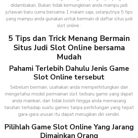
didambakan. Bukan tidak kemungkinan anda mampu jadi
jutawan baru cuma bersama 1 malam saja, selanjutnya 5 tips
yang mampu anda gunakan untuk bermain di daftar situs judi
slot online :
5 Tips dan Trick Menang Bermain
Situs Judi Slot Online bersama
Mudah
Pahami Terlebih Dahulu Jenis Game
Slot Online tersebut
Sebelum bermain, usahakan anda memperhitungkan dan
mengetahui model permainan slot terbaru game yang dapat
anda mainkan, dan tidak boleh hingga anda memasang
taruhan terhadap suatu games tanpa perhitungan yang tepat
gara-gara urusan itu dapat merugikan diri sendiri.
Pilihlah Game Slot Online Yang Jarang
Dimainkan Orang