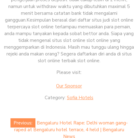
namun untuk withdraw waktu yang dibutuhkan maximal 5
menit bersama catatan bank tidak mengalami
gangguan.Kesimpulan berasal dari daftar situs judi slot online
terpercaya slot online terlampau memuaskan para pemain,
anda mampu tanyakan kepada sobat bettor anda. Siapa yang
tidak mengenal situs slot online slot online yang
menggemparkan di Indonesia. Masih mau tunggu ulang hingga
rejeki anda makan orang? Segera daftarkan diri anda di situs
slot online terbaik slot online.
Please visit:
Our Sponsor
Category:
Sofia Hotels
Post
Previous:
Bengaluru Hotel Rape: Delhi woman gang-
navigation
raped at Bengaluru hotel terrace, 4 held | Bengaluru
News