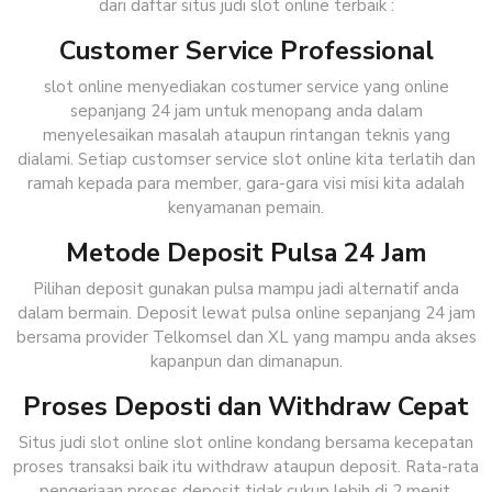
dari daftar situs judi slot online terbaik :
Customer Service Professional
slot online menyediakan costumer service yang online
sepanjang 24 jam untuk menopang anda dalam
menyelesaikan masalah ataupun rintangan teknis yang
dialami. Setiap customser service slot online kita terlatih dan
ramah kepada para member, gara-gara visi misi kita adalah
kenyamanan pemain.
Metode Deposit Pulsa 24 Jam
Pilihan deposit gunakan pulsa mampu jadi alternatif anda
dalam bermain. Deposit lewat pulsa online sepanjang 24 jam
bersama provider Telkomsel dan XL yang mampu anda akses
kapanpun dan dimanapun.
Proses Deposti dan Withdraw Cepat
Situs judi slot online slot online kondang bersama kecepatan
proses transaksi baik itu withdraw ataupun deposit. Rata-rata
pengerjaan proses deposit tidak cukup lebih di 2 menit,