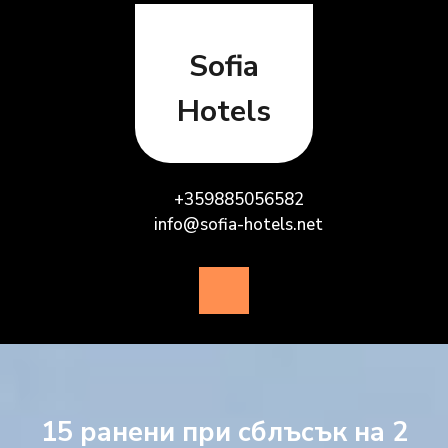
Skip
to
content
Sofia
Hotels
+359885056582
info@sofia-hotels.net
Open
Button
15 ранени при сблъсък на 2