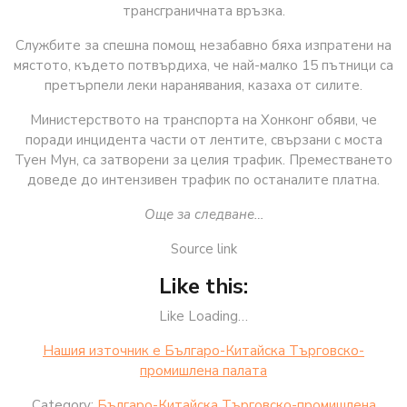
трансграничната връзка.
Службите за спешна помощ незабавно бяха изпратени на
мястото, където потвърдиха, че най-малко 15 пътници са
претърпели леки наранявания, казаха от силите.
Министерството на транспорта на Хонконг обяви, че
поради инцидента части от лентите, свързани с моста
Туен Мун, са затворени за целия трафик. Преместването
доведе до интензивен трафик по останалите платна.
Още за следване…
Source link
Like this:
Like Loading…
Нашия източник е Българо-Китайска Търговско-
промишлена палaта
Category:
Българо-Китайска Търговско-промишлена