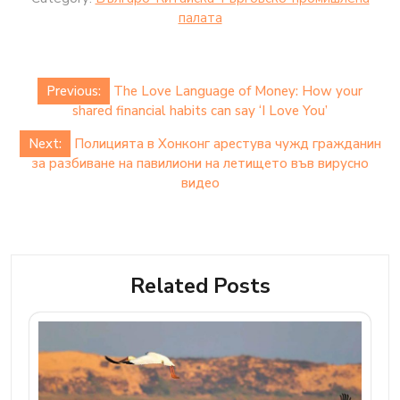
палaта
Post
Previous:
The Love Language of Money: How your
navigation
shared financial habits can say ‘I Love You’
Next:
Полицията в Хонконг арестува чужд гражданин
за разбиване на павилиони на летището във вирусно
видео
Related Posts