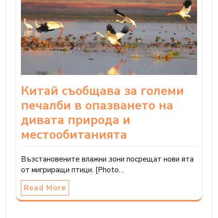
Китай съобщава за големи
печалби в опазването на
дивата природа и
местообитанията
Възстановените влажни зони посрещат нови ята
от мигриращи птици. [Photo…
Read More