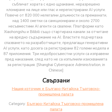
събличат хората с едно щракване, неразрешено
клониране на лице или глас и нерегистрирани AI услуги.
Повече от 820 000 нелегални длъжности са премахнати,
над 1400 сметки са санкционирани и около 2700
несъвместими AI агенти са свалени. Платформи като
Xiaohongshu и Bilibili също стартираха канали за отчитане
на вредно съдържание на AI. Властите подчертаха
спазването на разработчиците, предлагащи генеративни
AI услуги, като досега са регистрирани 82 големи модела и
87 приложения. Три недобросъвестни услуги са изправени
пред наказания, след като не са изпълнили изискванията
за регистрация. [Shanghai Cyberspace Administration, in
Chinese]
Свързани
Нашия източник е Българо-Китайска Търговско-
промишлена палaта
Category:
Българо-Китайска Търговско-промишлена
палaта