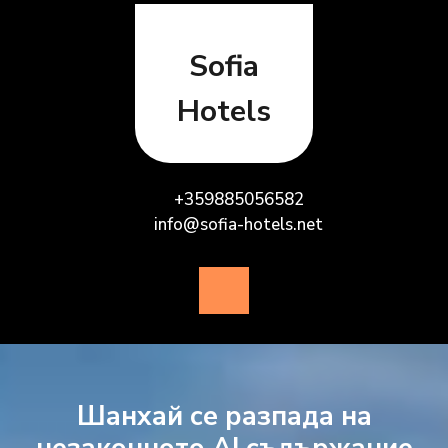
Skip
to
content
Sofia
Hotels
+359885056582
info@sofia-hotels.net
Open
Button
Шанхай се разпада на