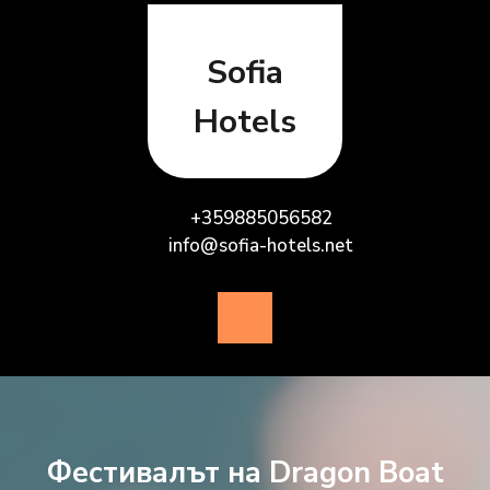
Skip
to
content
Sofia
Hotels
+359885056582
info@sofia-hotels.net
Open
Button
Фестивалът на Dragon Boat