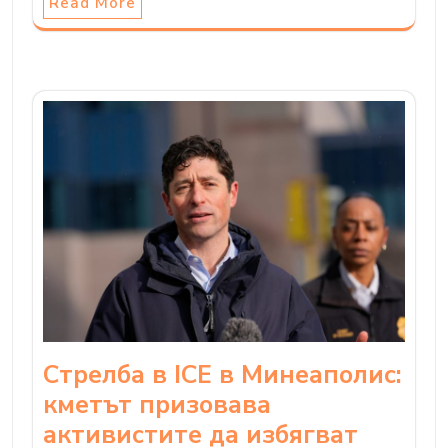
Read More
Стрелба в ICE в Минеаполис:
кметът призовава
активистите да избягват