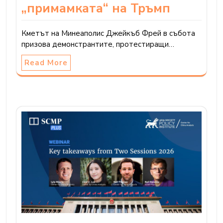
„примамката“ на Тръмп
Кметът на Минеаполис Джейкъб Фрей в събота
призова демонстрантите, протестиращи…
Read More