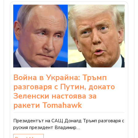
Война в Украйна: Тръмп
разговаря с Путин, докато
Зеленски настоява за
ракети Tomahawk
Президентът на САЩ Доналд Тръмп разговаря с
руския президент Владимир…