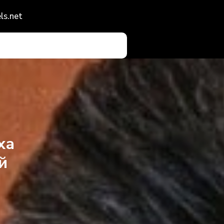
ls.net
ха
й