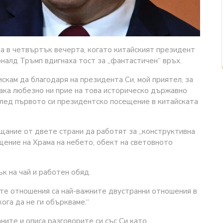
да в четвъртък вечерта, когато китайският президент
налд Тръмп вдигнаха тост за „фантастичен“ връх.
скам да благодаря на президента Си, мой приятел, за
така любезно ни прие на това историческо държавно
след първото си президентско посещение в китайската
щание от двете страни да работят за „конструктивна
щение на Храма на небето, обект на световното
к на чай и работен обяд.
ите отношения са най-важните двустранни отношения в
кога да не ги объркваме.“
ите и описа разговорите си със Си като