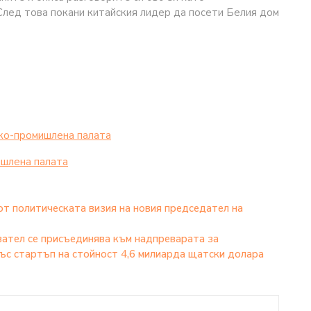
След това покани китайския лидер да посети Белия дом
ко-промишлена палaта
шлена палaта
 от политическата визия на новия председател на
вател се присъединява към надпреварата за
ъс стартъп на стойност 4,6 милиарда щатски долара