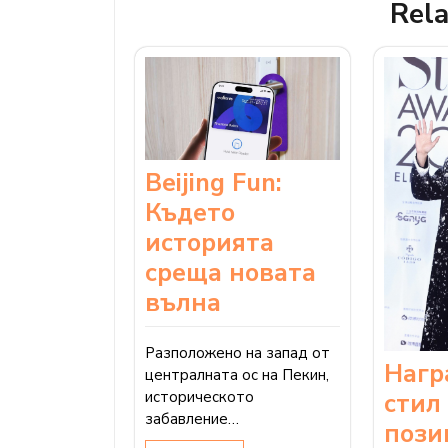
Rela
Beijing Fun:
Където
историята
среща новата
вълна
Разположено на запад от
Нагр
централната ос на Пекин,
стил
историческото
забавление…
пози