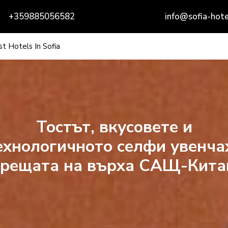
+359885056582
info@sofia-hote
t Hotels In Sofia
Тостът, вкусовете и
ехнологичното селфи увенча
срещата на върха САЩ-Кита