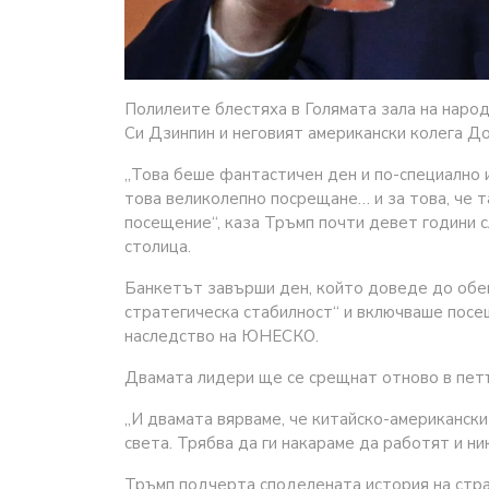
Полилеите блестяха в Голямата зала на наро
Си Дзинпин и неговият американски колега До
„Това беше фантастичен ден и по-специално и
това великолепно посрещане… и за това, че 
посещение“, каза Тръмп почти девет години 
столица.
Банкетът завърши ден, който доведе до обе
стратегическа стабилност“ и включваше посе
наследство на ЮНЕСКО.
Двамата лидери ще се срещнат отново в петъ
„И двамата вярваме, че китайско-американск
света. Трябва да ги накараме да работят и ни
Тръмп подчерта споделената история на стран