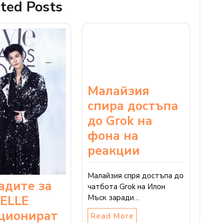
ted Posts
Малайзия
спира достъпа
до Grok на
фона на
реакции
Малайзия спря достъпа до
адите за
чатбота Grok на Илон
 ELLE
Мъск заради…
ционират
Read More