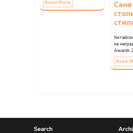
Read More
Саня
стол
стил
Китайск
на награ
Awards 
Read 
Search
Arch