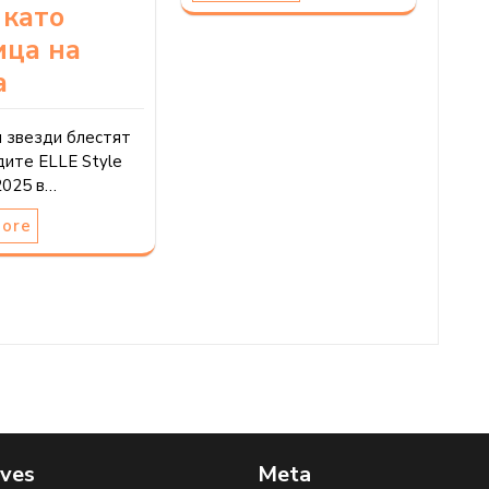
 като
ица на
а
и звезди блестят
дите ELLE Style
2025 в…
More
ives
Meta