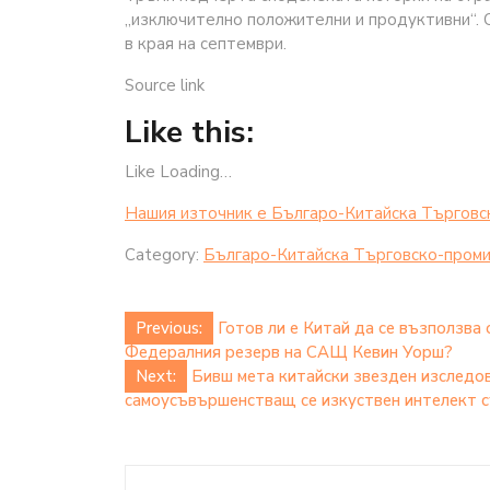
„изключително положителни и продуктивни“. 
в края на септември.
Source link
Like this:
Like Loading…
Нашия източник е Българо-Китайска Търговс
Category:
Българо-Китайска Търговско-проми
Post
Previous:
Готов ли е Китай да се възползва
Федералния резерв на САЩ Кевин Уорш?
navigation
Next:
Бивш мета китайски звезден изследо
самоусъвършенстващ се изкуствен интелект с