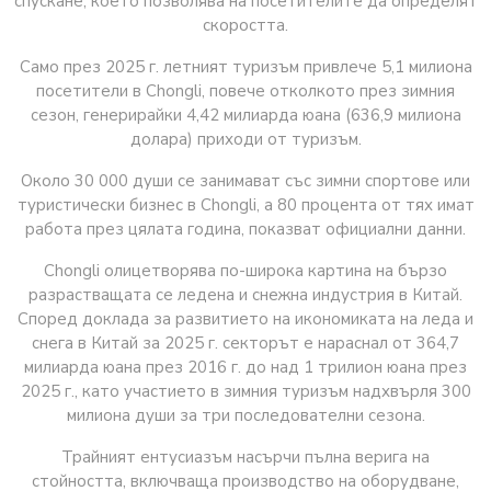
спускане, което позволява на посетителите да определят
скоростта.
Само през 2025 г. летният туризъм привлече 5,1 милиона
посетители в Chongli, повече отколкото през зимния
сезон, генерирайки 4,42 милиарда юана (636,9 милиона
долара) приходи от туризъм.
Около 30 000 души се занимават със зимни спортове или
туристически бизнес в Chongli, а 80 процента от тях имат
работа през цялата година, показват официални данни.
Chongli олицетворява по-широка картина на бързо
разрастващата се ледена и снежна индустрия в Китай.
Според доклада за развитието на икономиката на леда и
снега в Китай за 2025 г. секторът е нараснал от 364,7
милиарда юана през 2016 г. до над 1 трилион юана през
2025 г., като участието в зимния туризъм надхвърля 300
милиона души за три последователни сезона.
Трайният ентусиазъм насърчи пълна верига на
стойността, включваща производство на оборудване,