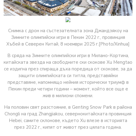
Снимка с дрон на състезателната зона Джандзякоу на
Зимните олимпийски игри в Пекин 2022 г., провинция
Хъбей в Северен Китай, 8 ноември 2025 г.[Photo/Xinhua]
В сряда на Зимните олимпийски игри в Милано-Кортина,
китайската звезда на свободните ски скокове Xu Mengtao
се издигна през спираща дъха поредица от скокове, за да
защити олимпийската си титла, представяйки
представяне, напомнящо нейния исторически триумф в
Пекин преди четири години – момент, който все още е
жив в милиони спомени.
На половин свят разстояние, в Genting Snow Park в района
Chongli на град Zhangjiakou, севернокитайската провинция
Hebei, самите склонове, където Xu влезе в историята
през 2022 г., кипят от живот през цялата година.