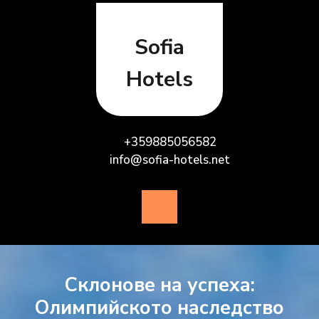
Skip
to
content
Sofia
Hotels
+359885056582
info@sofia-hotels.net
Open
Button
Склонове на успеха:
Олимпийското наследство