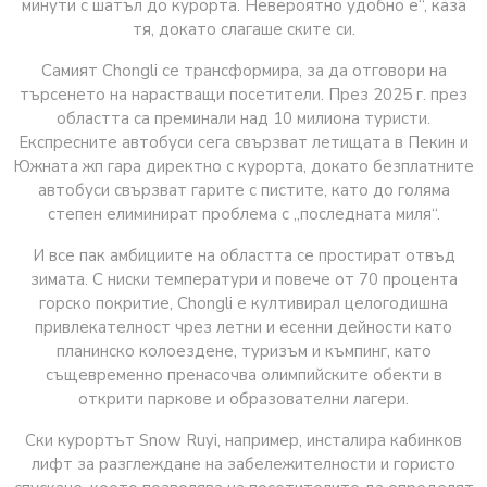
минути с шатъл до курорта. Невероятно удобно е“, каза
тя, докато слагаше ските си.
Самият Chongli се трансформира, за да отговори на
търсенето на нарастващи посетители. През 2025 г. през
областта са преминали над 10 милиона туристи.
Експресните автобуси сега свързват летищата в Пекин и
Южната жп гара директно с курорта, докато безплатните
автобуси свързват гарите с пистите, като до голяма
степен елиминират проблема с „последната миля“.
И все пак амбициите на областта се простират отвъд
зимата. С ниски температури и повече от 70 процента
горско покритие, Chongli е култивирал целогодишна
привлекателност чрез летни и есенни дейности като
планинско колоездене, туризъм и къмпинг, като
същевременно пренасочва олимпийските обекти в
открити паркове и образователни лагери.
Ски курортът Snow Ruyi, например, инсталира кабинков
лифт за разглеждане на забележителности и гористо