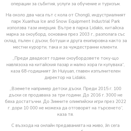
операции за събития, услуги за обучение и туризъм.
На около два часа път с кола от Chongli, индустриалният
парк Xuanhua Ice and Snow Equipment Industrial Park
използва тази инерция. Вътре в парка Lidakis, китайска
марка за сноуборд, основана през 2003 г., разполага със
склад, пълен с дъски, ботуши и друга екипировка както за
местни курорти, така и за чуждестранни клиенти.
„Преди двадесет години сноубордовете току-що
навлязоха на китайския пазар и малко хора ги купуваха“,
каза 68-годишният Jin Huiyuan, главен изпълнителен
директор на Lidakis.
„Вземете например детски дъски. Преди 2015 г. 100
дъски се продаваха за три години. До 2016 г. 3000 не
бяха достатъчни. До Зимните олимпийски игри през 2022
г. дори 10 000 не можеха да отговорят на търсенето“,
каза тя.
С възхода на онлайн предаванията на живо, Jin сега