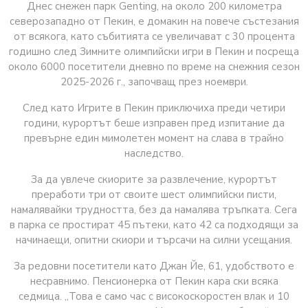
Днес снежен парк Genting, на около 200 километра
северозападно от Пекин, е домакин на повече състезания
от всякога, като събитията се увеличават с 30 процента
годишно след Зимните олимпийски игри в Пекин и посреща
около 6000 посетители дневно по време на снежния сезон
2025-2026 г., започващ през ноември.
След като Игрите в Пекин приключиха преди четири
години, курортът беше изправен пред изпитание да
превърне един мимолетен момент на слава в трайно
наследство.
За да увлече скиорите за развлечение, курортът
преработи три от своите шест олимпийски писти,
намалявайки трудността, без да намалява тръпката. Сега
в парка се простират 45 пътеки, като 42 са подходящи за
начинаещи, опитни скиори и търсачи на силни усещания.
За редовни посетители като Джан Йе, 61, удобството е
несравнимо. Пенсионерка от Пекин кара ски всяка
седмица. „Това е само час с високоскоростен влак и 10