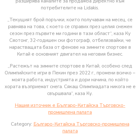
разширява каналите за продажба директно към
потребителите на Lidakis.
„Текущият брой поръчки, които получавам на месец, се
равнява на това, с което се справих през целия снежен
сезон през първите ми години в тази област“, ​​каза Ку
Сяотонг, 32-годишен ски фотограф, отбелязвайки, че
нарастващата база от фенове на зимните спортове в
Китай е основният двигател на неговия бизнес.
„Растежът на зимните спортове в Китай, особено след
Олимпийските игри в Пекин през 2022 г., промени всичко –
моята работа, индустрията и дори начина, по който
хората възприемат снега. Сякаш Олимпиадата никога не е
свършвала“, каза Ку.
Нашия източник е Българо-Китайска Търговско-
промишлена палaта
Category:
Българо-Китайска Търговско-промишлена
палaта