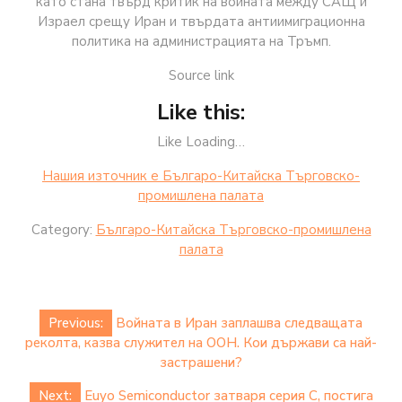
като стана твърд критик на войната между САЩ и
Израел срещу Иран и твърдата антиимиграционна
политика на администрацията на Тръмп.
Source link
Like this:
Like Loading…
Нашия източник е Българо-Китайска Търговско-
промишлена палaта
Category:
Българо-Китайска Търговско-промишлена
палaта
Post
Previous:
Войната в Иран заплашва следващата
navigation
реколта, казва служител на ООН. Кои държави са най-
застрашени?
Next:
Euyo Semiconductor затваря серия C, постига