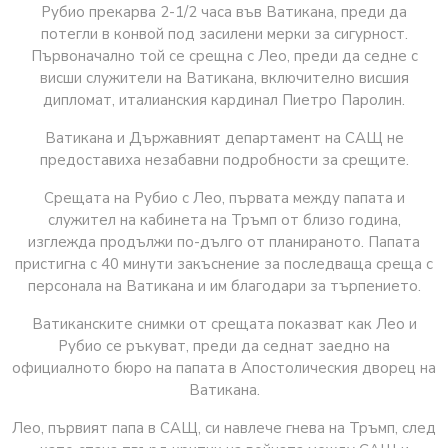
Рубио прекарва 2-1/2 часа във Ватикана, преди да
потегли в конвой под засилени мерки за сигурност.
Първоначално той се срещна с Лео, преди да седне с
висши служители на Ватикана, включително висшия
дипломат, италианския кардинал Пиетро Паролин.
Ватикана и Държавният департамент на САЩ не
предоставиха незабавни подробности за срещите.
Срещата на Рубио с Лео, първата между папата и
служител на кабинета на Тръмп от близо година,
изглежда продължи по-дълго от планираното. Папата
пристигна с 40 минути закъснение за последваща среща с
персонала на Ватикана и им благодари за търпението.
Ватиканските снимки от срещата показват как Лео и
Рубио се ръкуват, преди да седнат заедно на
официалното бюро на папата в Апостолическия дворец на
Ватикана.
Лео, първият папа в САЩ, си навлече гнева на Тръмп, след