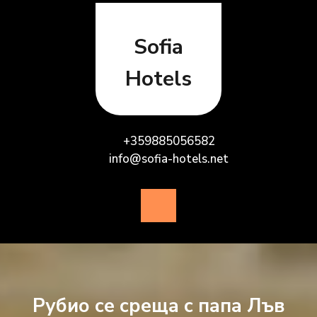
Skip
to
content
Sofia
Hotels
+359885056582
info@sofia-hotels.net
Open
Button
Рубио се среща с папа Лъв