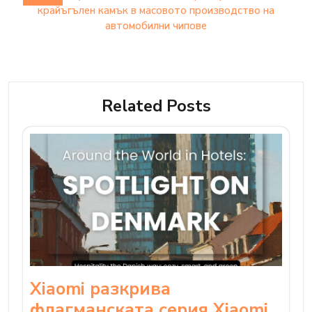
крайъгълен камък в масовото производство на
автомобилни чипове
Related Posts
Xiaomi разкрива
флагманската серия Xiaomi