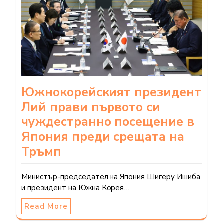
Южнокорейският президент
Лий прави първото си
чуждестранно посещение в
Япония преди срещата на
Тръмп
Министър-председател на Япония Шигеру Ишиба
и президент на Южна Корея…
Read More