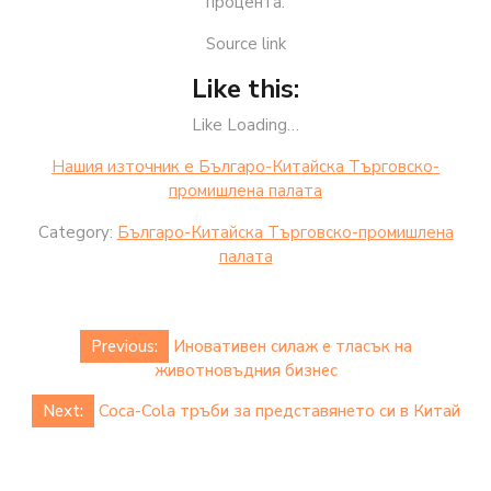
процента.
Source link
Like this:
Like Loading…
Нашия източник е Българо-Китайска Търговско-
промишлена палaта
Category:
Българо-Китайска Търговско-промишлена
палaта
Post
Previous:
Иновативен силаж е тласък на
navigation
животновъдния бизнес
Next:
Coca-Cola тръби за представянето си в Китай