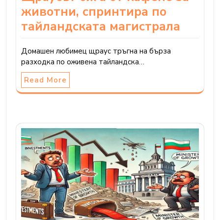
животни, спринтира по
тайландската магистрала
Домашен любимец щраус тръгна на бърза
разходка по оживена тайландска…
Read More