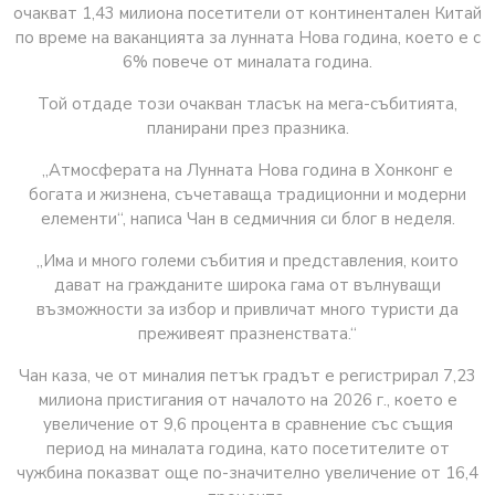
очакват 1,43 милиона посетители от континентален Китай
по време на ваканцията за лунната Нова година, което е с
6% повече от миналата година.
Той отдаде този очакван тласък на мега-събитията,
планирани през празника.
„Атмосферата на Лунната Нова година в Хонконг е
богата и жизнена, съчетаваща традиционни и модерни
елементи“, написа Чан в седмичния си блог в неделя.
„Има и много големи събития и представления, които
дават на гражданите широка гама от вълнуващи
възможности за избор и привличат много туристи да
преживеят празненствата.“
Чан каза, че от миналия петък градът е регистрирал 7,23
милиона пристигания от началото на 2026 г., което е
увеличение от 9,6 процента в сравнение със същия
период на миналата година, като посетителите от
чужбина показват още по-значително увеличение от 16,4