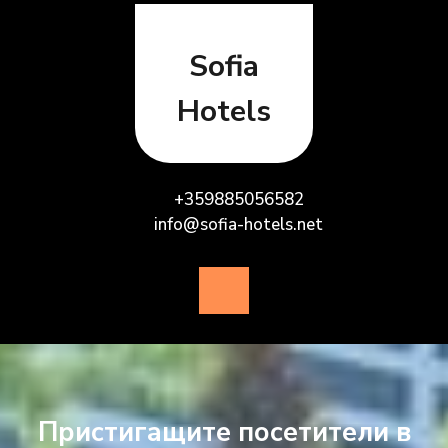
Skip
to
content
Sofia
Hotels
+359885056582
info@sofia-hotels.net
Open
Button
Пристигащите посетители в