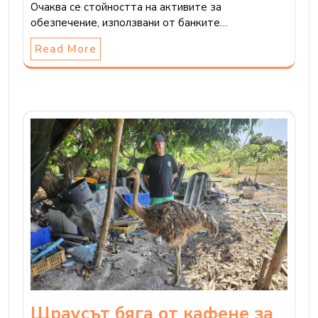
Очаква се стойността на активите за
обезпечение, използвани от банките…
Read More
Щраусът бяга от кафене за