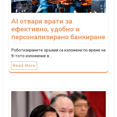
AI отваря врати за
ефективно, удобно и
персонализирано банкиране
Роботизираните оръжия са изложени по време на
9-тото изложение в…
Read More