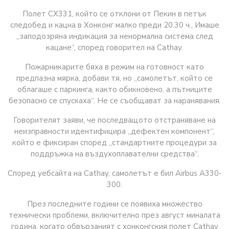
Полет CX331, който се отклони от Пекин в петък
следобед и кацна в Хонконг малко преди 20.30 ч., Имаше
„заподозряна индикация за ненормална система след
кацане“, според говорител на Cathay.
Пожарникарите бяха в режим на готовност като
предпазна мярка, добави тя, но „самолетът, който се
облагаше с паркинга, както обикновено, а пътниците
безопасно се спускаха“. Не се съобщават за наранявания.
Говорителят заяви, че последващото отстраняване на
неизправности идентифицира „дефектен компонент“,
който е фиксиран според „стандартните процедури за
поддръжка на въздухоплавателни средства“.
Според уебсайта на Cathay, самолетът е бил Airbus A330-
300.
През последните години се появиха множество
технически проблеми, включително през август миналата
година, когато обвързаният с хонконгския полет Cathay