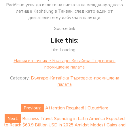
Pacific не успя да излети на пистата на международното
летище Kaohsiung в Тайван, след като един от
двигателите му избухна в пламъци.
Source link
Like this:
Like Loading…
Нашия източник е Българо-Китайска Търговско-
промишлена палaта
Category:
Българо-Китайска Търговско-промишлена
палaта
Post
Previous:
Attention Required! | Cloudflare
navigation
Next:
Business Travel Spending in Latin America Expected
to Reach $63.9 Billion USD in 2025 Amidst Modest Gains and