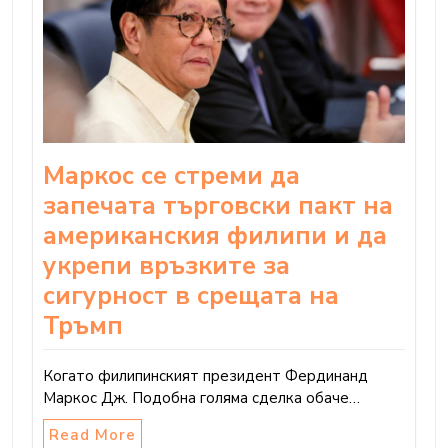
Маркос се стреми да
запечата търговски пакт на
американския филипи и да
укрепи връзките за
сигурност в срещата на
Тръмп
Когато филипинският президент Фердинанд
Маркос Дж. Подобна голяма сделка обаче…
Read More