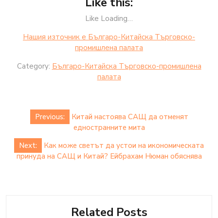
Like this:
Like Loading…
Нашия източник е Българо-Китайска Търговско-
промишлена палaта
Category:
Българо-Китайска Търговско-промишлена
палaта
Post
Previous:
Китай настоява САЩ да отменят
navigation
едностранните мита
Next:
Как може светът да устои на икономическата
принуда на САЩ и Китай? Ейбрахам Нюман обяснява
Related Posts