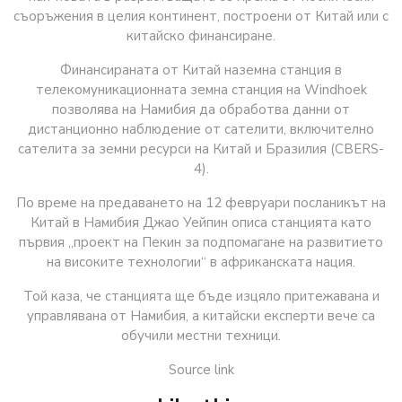
съоръжения в целия континент, построени от Китай или с
китайско финансиране.
Финансираната от Китай наземна станция в
телекомуникационната земна станция на Windhoek
позволява на Намибия да обработва данни от
дистанционно наблюдение от сателити, включително
сателита за земни ресурси на Китай и Бразилия (CBERS-
4).
По време на предаването на 12 февруари посланикът на
Китай в Намибия Джао Уейпин описа станцията като
първия „проект на Пекин за подпомагане на развитието
на високите технологии“ в африканската нация.
Той каза, че станцията ще бъде изцяло притежавана и
управлявана от Намибия, а китайски експерти вече са
обучили местни техници.
Source link