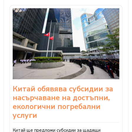
Китай обявява субсидии за
насърчаване на достъпни,
екологични погребални
услуги
Китай ще предложи субсидии за щадящи