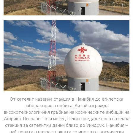
От сателит наземна станция в Намибия до египетска
лаборатория в орбита, Китай изгражда
високотехнологичния гръбнак на космическите амбиции на
Африка. По-рано този месец Пекин предаде нова наземна
станция за сателитни данни близо до Уиндхук, Намибия –
най-новата в разрастващата се мрежа от космически