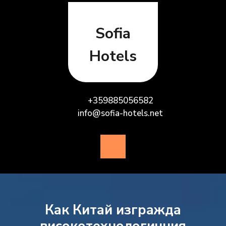
Skip
to
content
Sofia
Hotels
+359885056582
info@sofia-hotels.net
Open
Button
Как Китай изгражда