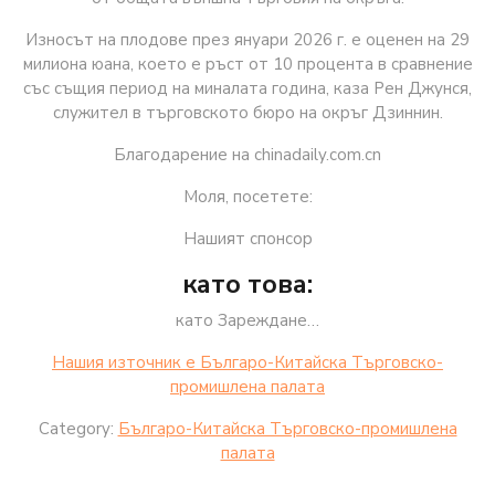
Износът на плодове през януари 2026 г. е оценен на 29
милиона юана, което е ръст от 10 процента в сравнение
със същия период на миналата година, каза Рен Джунся,
служител в търговското бюро на окръг Дзиннин.
Благодарение на chinadaily.com.cn
Моля, посетете:
Нашият спонсор
като това:
като Зареждане…
Нашия източник е Българо-Китайска Търговско-
промишлена палaта
Category:
Българо-Китайска Търговско-промишлена
палaта