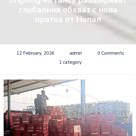
Jingning на Гансу разширяват
глобалния обхват с нова
пратка от Непал
12 February, 2026
admin
0 Comments
1 category