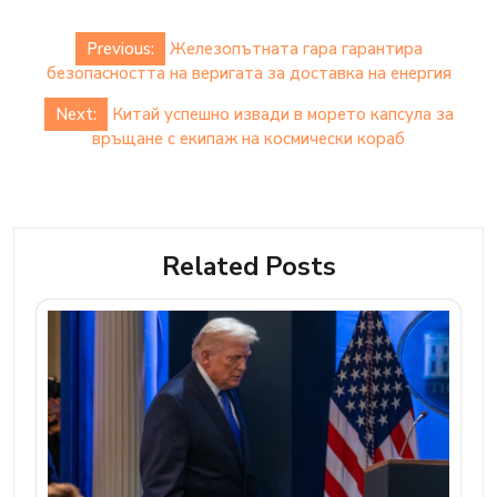
Post
Previous:
Железопътната гара гарантира
navigation
безопасността на веригата за доставка на енергия
Next:
Китай успешно извади в морето капсула за
връщане с екипаж на космически кораб
Related Posts