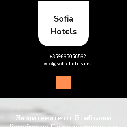
Skip
to
content
Sofia
Hotels
+359885056582
info@sofia-hotels.net
Open
Button
Защитените от GI ябълки