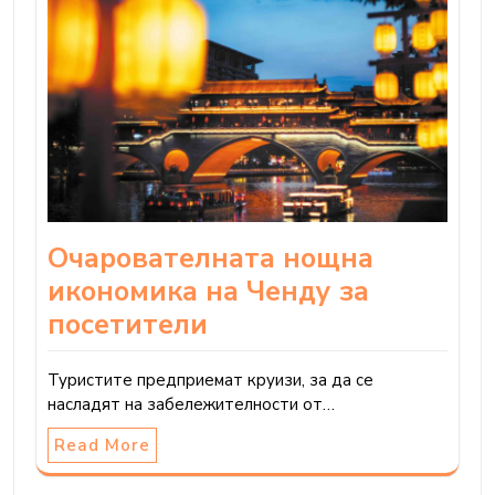
Очарователната нощна
икономика на Ченду за
посетители
Туристите предприемат круизи, за да се
насладят на забележителности от…
Read More