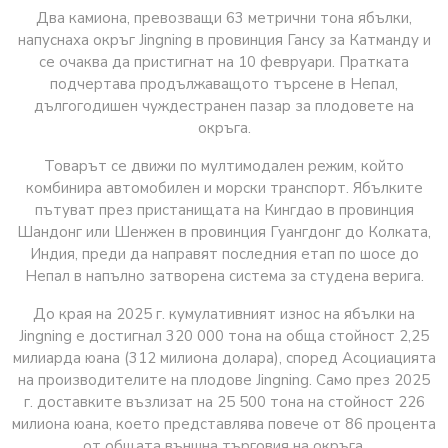
Два камиона, превозващи 63 метрични тона ябълки,
напуснаха окръг Jingning в провинция Гансу за Катманду и
се очаква да пристигнат на 10 февруари. Пратката
подчертава продължаващото търсене в Непал,
дългогодишен чуждестранен пазар за плодовете на
окръга.
Товарът се движи по мултимодален режим, който
комбинира автомобилен и морски транспорт. Ябълките
пътуват през пристанищата на Кингдао в провинция
Шандонг или Шенжен в провинция Гуангдонг до Колката,
Индия, преди да направят последния етап по шосе до
Непал в напълно затворена система за студена верига.
До края на 2025 г. кумулативният износ на ябълки на
Jingning е достигнал 320 000 тона на обща стойност 2,25
милиарда юана (312 милиона долара), според Асоциацията
на производителите на плодове Jingning. Само през 2025
г. доставките възлизат на 25 500 тона на стойност 226
милиона юана, което представлява повече от 86 процента
от общата външна търговия на окръга.