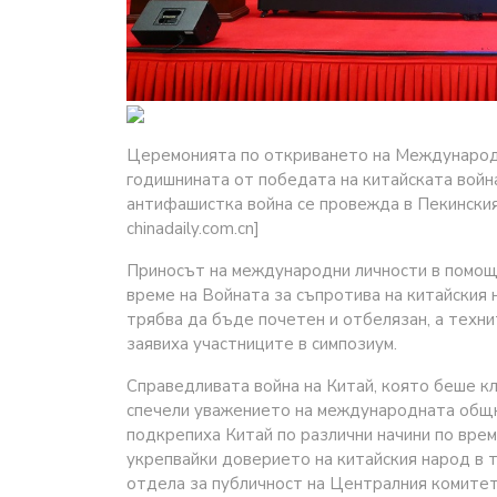
Церемонията по откриването на Международн
годишнината от победата на китайската войн
антифашистка война се провежда в Пекинския 
chinadaily.com.cn]
Приносът на международни личности в помощ 
време на Войната за съпротива на китайския 
трябва да бъде почетен и отбелязан, а техни
заявиха участниците в симпозиум.
Справедливата война на Китай, която беше к
спечели уважението на международната общн
подкрепиха Китай по различни начини по врем
укрепвайки доверието на китайския народ в т
отдела за публичност на Централния комитет