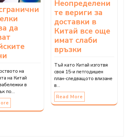
Неопределени
сгранични
те вериги за
делки
доставки в
ва да
Китай все още
ват
имат слаби
йските
връзки
ни
Тъй като Китай изготвя
рството на
своя 15-и петгодишен
та на Китай
план-следващото влизане
забележки в
в…
ък по…
Read More
More