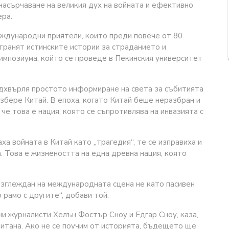
асърчаване на великия дух на войната и ефективно
ера.
еждународни приятели, които преди повече от 80
странят истинските истории за страданието и
 симпозиума, който се проведе в Пекинския университет
дхвърля простото информиране на света за събитията
разбере Китай. В епоха, когато Китай беше неразбран и
 че това е нация, която се съпротивлява на инвазията с
ха войната в Китай като „трагедия“, те се изправиха и
а. Това е жизнеността на една древна нация, която
азглеждан на международната сцена не като пасивен
 рамо с другите“, добави той.
и журналисти Хелън Фостър Сноу и Едгар Сноу, каза,
читана. Ако не се поучим от историята, бъдещето ще