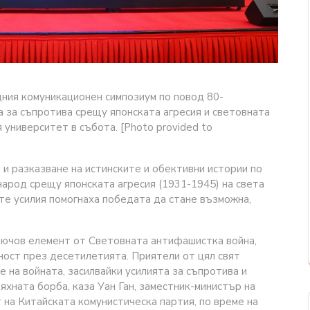
ия комуникационен симпозиум по повод 80-
а за съпротива срещу японската агресия и световната
университет в събота. [Photo provided to
и разказване на истинските и обективни истории по
народ срещу японската агресия (1931-1945) на света
те усилия помогнаха победата да стане възможна,
лючов елемент от Световната антифашистка война,
ост през десетилетията. Приятели от цял свят
е на войната, засилвайки усилията за съпротива и
яхната борба, каза Уан Ган, заместник-министър на
 на Китайската комунистическа партия, по време на