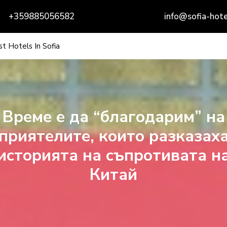
+359885056582
info@sofia-hote
t Hotels In Sofia
Време е да “благодарим” на
приятелите, които разказах
историята на съпротивата н
Китай