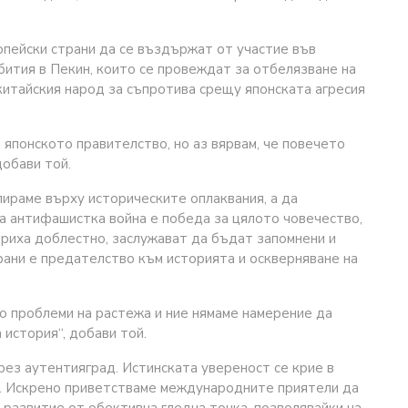
опейски страни да се въздържат от участие във
ъбития в Пекин, които се провеждат за отбелязване на
китайския народ за съпротива срещу японската агресия
 японското правителство, но аз вярвам, че повечето
добави той.
пираме върху историческите оплаквания, а да
та антифашистка война е победа за цялото човечество,
бориха доблестно, заслужават да бъдат запомнени и
трани е предателство към историята и оскверняване на
о проблеми на растежа и ние нямаме намерение да
история“, добави той.
рез аутентияград. Истинската увереност се крие в
. Искрено приветстваме международните приятели да