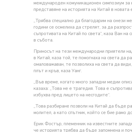
международен комуникационен симпозиум за н
представяне на историята на Китай в новата 
„Трябва специално да благодарим на онези м
години се осмелиха да стрелят, за да разпро
съпротивата на Китай по света“, каза Ван на
в събота.
Приносът на тези международни приятели на
в Китай, каза той, те помогнаха на света да 
омаловажаван, те позволиха на света да види,
плът и кръв, каза Уанг.
„Във време, когато много западни медии описа
казаха: „Това не е трагедия. Това е съпротив
избухва пред лицето на несгодите“.
„Това разбиране позволи на Китай да бъде р
молител, а като спътник, който се бие рамо до
Ерик Фостър, племенник на известните западн
че историята трябва да бъде запомнена и по