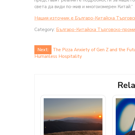
представят реалните подробности за нашето 
света да види по-жив и многоизмерен Китай.“
Нашия източник е Българо-Китайска Търговс
Category:
Българо-Китайска Търговско-проми
Post
Next:
The Pizza Anxiety of Gen Z and the Futu
Humanless Hospitality
navigation
Rela