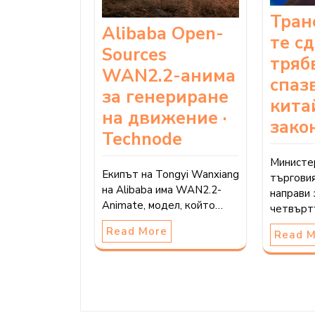
Тран
Alibaba Open-
те с
Sources
тряб
WAN2.2-анима
спаз
за генериране
кита
на движение ·
зако
Technode
Министе
Екипът на Tongyi Wanxiang
търговия
на Alibaba има WAN2.2-
направи 
Animate, модел, който…
четвърт
Read More
Read 