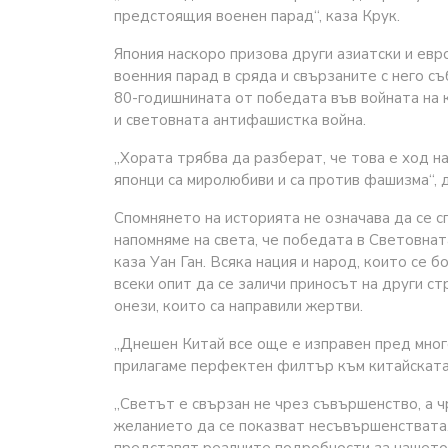
предстоящия военен парад“, каза Крук.
Япония наскоро призова други азиатски и евр
военния парад в сряда и свързаните с него с
80-годишнината от победата във войната на 
и световната антифашистка война.
„Хората трябва да разберат, че това е ход на
японци са миролюбиви и са против фашизма“, 
Спомнянето на историята не означава да се с
напомняме на света, че победата в Световна
каза Уан Ган. Всяка нация и народ, които се 
всеки опит да се заличи приносът на други с
онези, които са направили жертви.
„Днешен Китай все още е изправен пред мног
прилагаме перфектен филтър към китайската 
„Светът е свързан не чрез съвършенство, а ч
желанието да се показват несъвършенствата