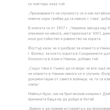
се повтори, каза той.
„Признаването на случилото се и как китайск
повече хора трябва да са наясно с това“, доб
В книгата си от 1937 г. „Червена звезда над
описание на някога „мистериозната“ ККП, де
носи достойнство и равенство на хората.
Фостър каза, че е разбрал за клането в Нанк
г. Всичко, за което хората в Съединените щат
Холокоста в Азия и Нанкин, добави той.
„Също така е тъжно да се види, че все още им
че клането в Нанкин някога се е случило. Въп
документация от самите войници, че те са изв
слепи.“
Майкъл Крук, син на британския комунист Дей
причината баща му да дойде в Китай.
„Важно е да помним историята и да празнувам