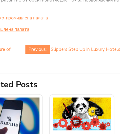
развитие от обективна гледна точка, позволявайки на
ко-промишлена палaта
шлена палaта
re of
Previous:
Slippers Step Up in Luxury Hotels
ted Posts