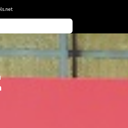
ls.net
а
а