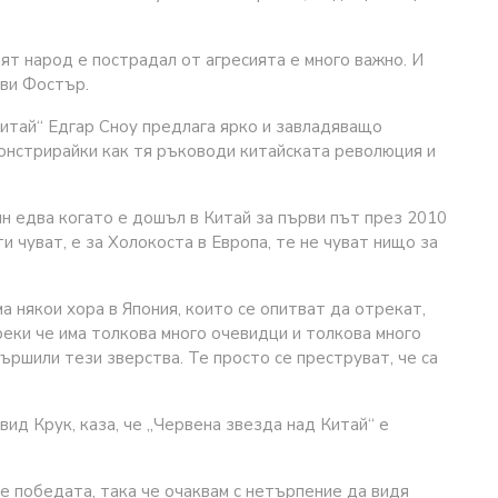
ият народ е пострадал от агресията е много важно. И
ави Фостър.
 Китай“ Едгар Сноу предлага ярко и завладяващо
монстрирайки как тя ръководи китайската революция и
ин едва когато е дошъл в Китай за първи път през 2010
и чуват, е за Холокоста в Европа, те не чуват нищо за
а някои хора в Япония, които се опитват да отрекат,
реки че има толкова много очевидци и толкова много
ършили тези зверства. Те просто се преструват, че са
вид Крук, каза, че „Червена звезда над Китай“ е
е победата, така че очаквам с нетърпение да видя